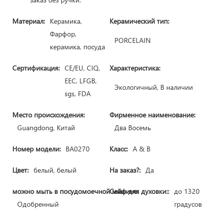
Материал:
Керамика,
Керамический тип:
Фарфор,
PORCELAIN
керамика, посуда
Сертификация:
CE/EU, CIQ,
Характеристика:
EEC, LFGB,
Экологичный, В наличии
sgs, FDA
Место происхождения:
Фирменное наименование:
Guangdong, Китай
Два Восемь
Номер модели:
BA0270
Класс:
A & B
Цвет:
белый, белый
На заказ?:
Да
можно мыть в посудомоечной машине:
Сейф для духовки::
до 1320
Одобренный
градусов