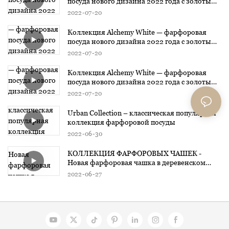
посуда нового дизайна 2022 года с золотым
дизайном2
2022
07
20
Коллекция Alchemy White — фарфоровая
посуда нового дизайна 2022 года с золотым
дизайном1
2022
07
20
Коллекция Alchemy White — фарфоровая
посуда нового дизайна 2022 года с золотым
дизайном
2022
07
20
Urban Collection – классическая популярная
коллекция фарфоровой посуды
2022
06
30
КОЛЛЕКЦИЯ ФАРФОРОВЫХ ЧАШЕК -
Новая фарфоровая чашка в деревенском
стиле, лето 2022
2022
06
27