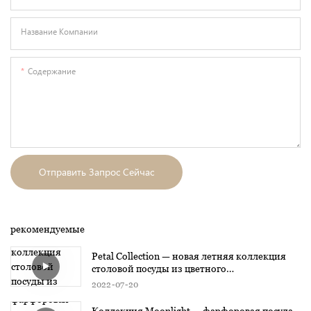
Название Компании
Содержание
Отправить Запрос Сейчас
рекомендуемые
Petal Collection — новая летняя коллекция
столовой посуды из цветного
глазурованного фарфора
2022
07
20
Коллекция Moonlight — фарфоровая посуда