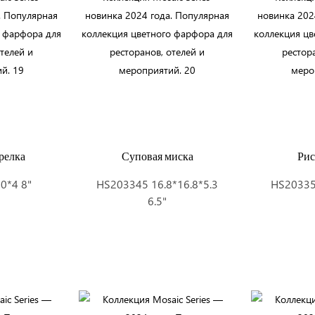
релка
Суповая миска
Рис
0*4 8"
HS203345 16.8*16.8*5.3
HS203354
6.5"