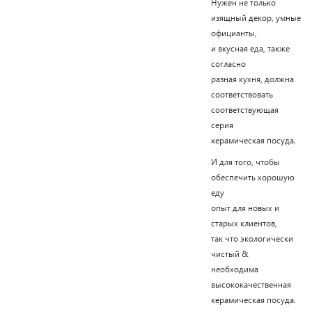
Нужен не только
изящный декор, умные
официанты,
и вкусная еда, также
согласно
разная кухня, должна
соответствовать
соответствующая
серия
керамическая посуда.
И для того, чтобы
обеспечить хорошую
еду
опыт для новых и
старых клиентов,
так что экологически
чистый &
необходима
высококачественная
керамическая посуда.