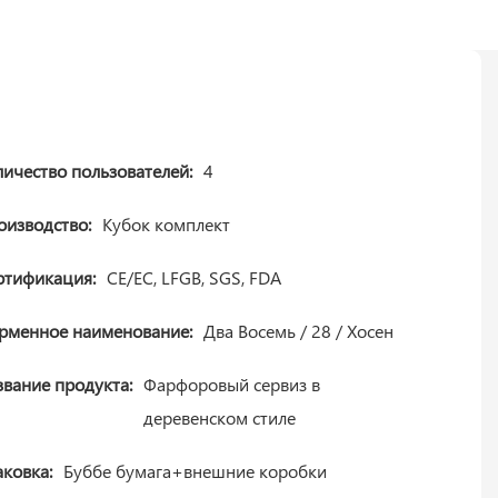
личество пользователей:
4
оизводство:
Кубок комплект
ртификация:
CE/ЕС, LFGB, SGS, FDA
рменное наименование:
Два Восемь / 28 / Хосен
звание продукта:
Фарфоровый сервиз в
деревенском стиле
аковка:
Буббе бумага+внешние коробки