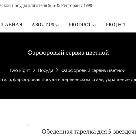
ой посуды для отеля Star & Ресторан с 1998
ГЛАВНАЯ
ABOUT US
PRODUCT
PROJECT
Фарфоровый сервиз цветной
Two Eight
Посуда
Фарфоровый сервиз цветной
отеля, фарфоровая посуда в деревенском стиле, украшение дл
Обеденная тарелка для 5-звездоч