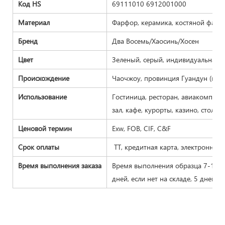
Код HS
69111010 6912001000
Материал
Фарфор, керамика, костяной фарф
Бренд
Два Восемь/Хаосинь/Хосен
Цвет
Зеленый, серый, индивидуальная п
Происхождение
Чаочжоу, провинция Гуандун (мате
Использование
Гостиница, ресторан, авиакомпани
зал, кафе, курорты, казино, стол
Ценовой термин
Exw, FOB, CIF, C&F
Срок оплаты
TT, кредитная карта, электронная п
Время выполнения заказа
Время выполнения образца 7-15 д
дней, если нет на складе, 5 дней, е