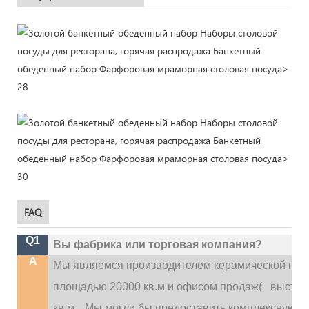
FAQ
Q1
Вы фабрика или торговая компания?
A
Мы являемся производителем керамической посу
площадью 20000 кв.м и офисом продаж(
выставо
.
кв.м.
Мы могли бы предоставить комплексную усл