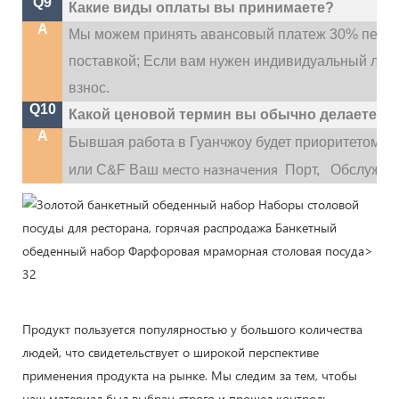
Q9
Какие виды оплаты вы принимаете?
A
Мы можем принять авансовый платеж 30% перед
поставкой; Если вам нужен индивидуальный лог
взнос.
Q10
Какой ценовой термин вы обычно делаете?
A
Бывшая работа в Гуанчжоу будет приоритетом,
место назначения
или C&F Ваш
Порт,
Обслужива
Продукт пользуется популярностью у большого количества
людей, что свидетельствует о широкой перспективе
применения продукта на рынке. Мы следим за тем, чтобы
наш материал был выбран строго и прошел контроль