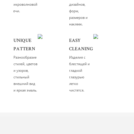
микроволновой
дизайнов,
печи.
форм,
размеров и
наклеек.
UNIQUE
EASY
PATTERN
CLEANING
Разнообразие
Изделия с
стилей, цветов
блестящей и
и узоров,
гладкой
стильный
глазурью
внешний вид
легко
и яркая эмаль.
чистятся.