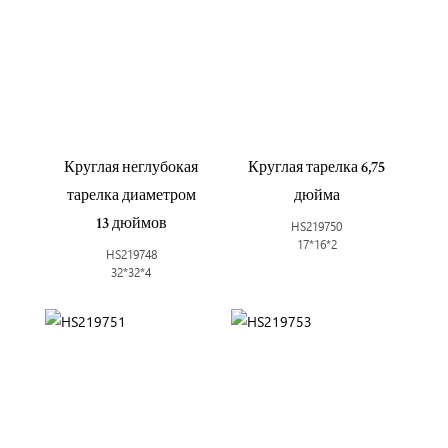
Круглая неглубокая
Круглая тарелка 6,75
тарелка диаметром
дюйма
13 дюймов
HS219750
17*16*2
HS219748
32*32*4