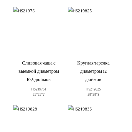
Сливовая чаша с
Круглая тарелка
выемкой диаметром
диаметром 12
10,5 дюймов
дюймов
HS219761
HS219825
25*25*7
29*29*3