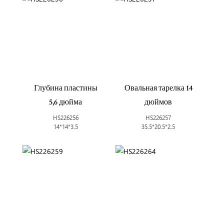
Глубина пластины
Овальная тарелка 14
5,6 дюйма
дюймов
HS226256
HS226257
14*14*3.5
35.5*20.5*2.5