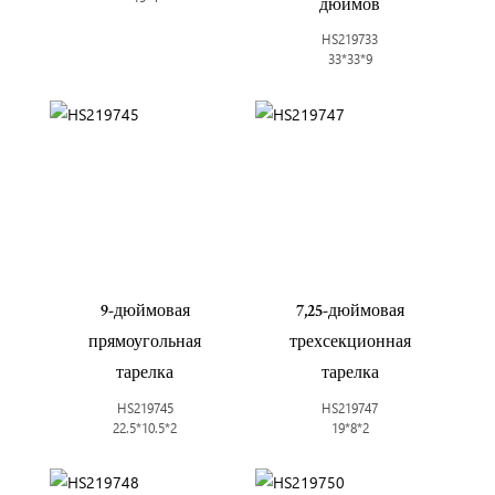
дюймов
HS219733
33*33*9
9-дюймовая
7,25-дюймовая
прямоугольная
трехсекционная
тарелка
тарелка
HS219745
HS219747
22.5*10.5*2
19*8*2