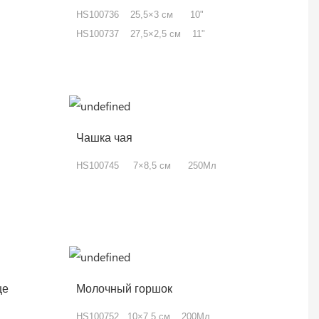
HS100736 25,5×3 см 10"
HS100737 27,5×2,5 см 11"
Чашка чая
HS100745 7×8,5 см 250Мл
це
Молочный горшок
HS100752 10×7,5 см 200Мл