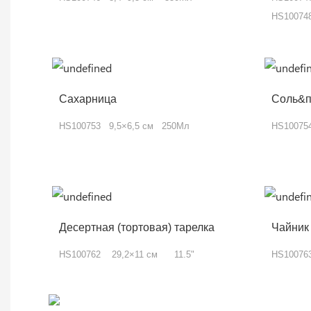
HS10074
Сахарница
Соль&п
HS100753 9,5×6,5 см 250Мл
HS1007
Десертная (тортовая) тарелка
Чайник
HS100762 29,2×11 см 11.5"
HS10076