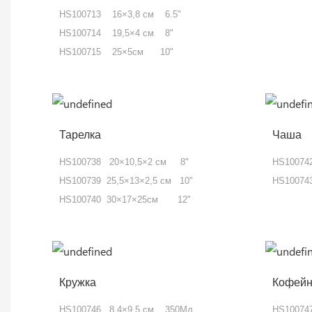
HS100713 16×3,8 см 6.5"
HS100714 19,5×4 см 8"
HS100715 25×5см 10"
Тарелка
Чаша
HS100738 20×10,5×2 см 8"
HS10074
HS100739 25,5×13×2,5 см 10"
HS10074
HS100740 30×17×25см 12"
Кружка
Кофейн
HS100746 8,4×9,5 см 350Мл
HS1007