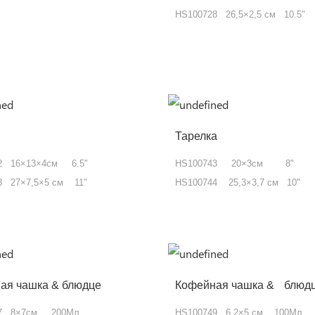
HS100728 26,5×2,5 см 10.5"
Тарелка
2 16×13×4см 6.5"
HS100743 20×3см 8"
3 27×7,5×5 см 11"
HS100744 25,3×3,7 см 10"
ая чашка & блюдце
Кофейная чашка &
блюд
47 8×7см 200Мл
HS100749 6,2×5 см 100Мл