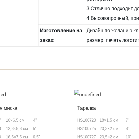
3.Отлично подходит д
4.Высокопрочный, при
Изготовление на
Дизайн по желанию кл
заказ:
размер, печать логотипа
я миска
Тарелка
17 10×6,5 см 4"
HS100723 18×1,5 см 7"
8 12,8×5,8 см 5"
HS100725 20,3×2 см 8"
0 16,5×7,5 см 6.5"
HS100727 20,5×2 см 10"