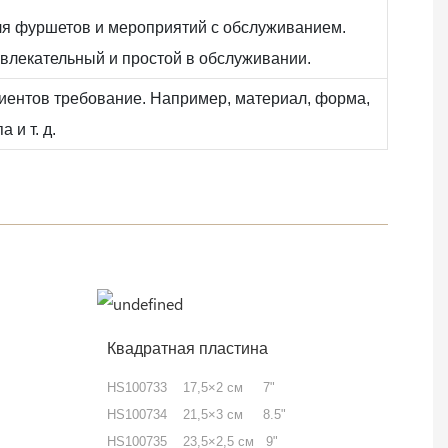
ля фуршетов и мероприятий с обслуживанием.
влекательный и простой в обслуживании.
иентов требование. Например, материал, форма,
 и т. д.
Квадратная пластина
HS100733 17,5×2 см 7"
HS100734 21,5×3 см 8.5"
HS100735 23,5×2,5 см 9"