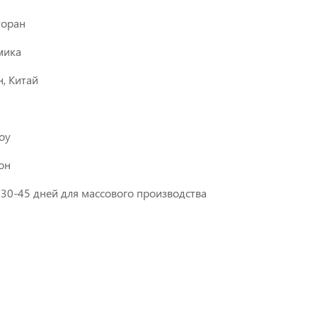
торан
мика
, Китай
оу
он
; 30-45 дней для массового производства