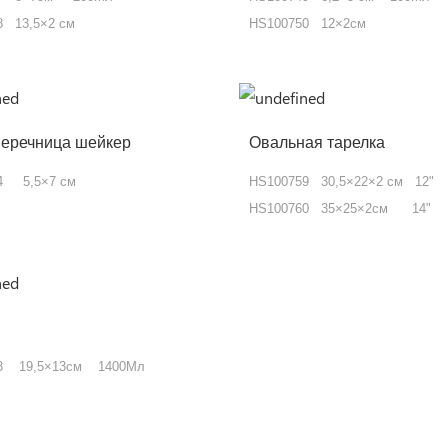
8 13,5×2 см
HS100750 12×2см
еречница шейкер
Овальная тарелка
54 5,5×7 см
HS100759 30,5×22×2 см 12"
HS100760 35×25×2см 14"
3 19,5×13см 1400Мл