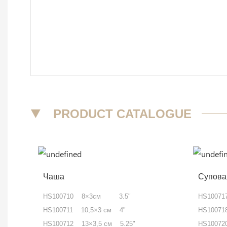
▼
PRODUCT CATALOGUE
Чаша
Супова
HS100710 8×3см 3.5"
HS1007
HS100711 10,5×3 см 4"
HS10071
HS100712 13×3,5 см 5.25"
HS10072