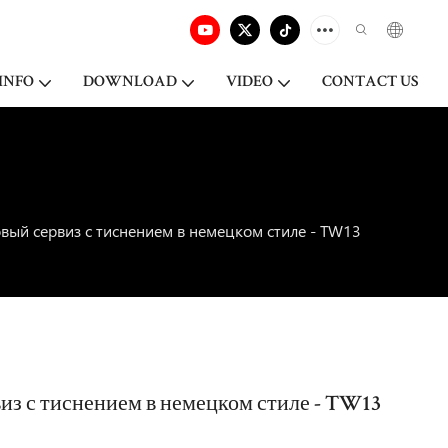
INFO
DOWNLOAD
VIDEO
CONTACT US
ый сервиз с тиснением в немецком стиле - TW13
з с тиснением в немецком стиле - TW13