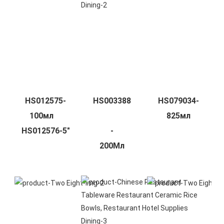
HS012575-
HS079034-
100мл    
-