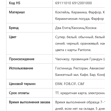
Код HS
69111010 6912001000
Материал
Коктейль, Керамика, Фарфор, Кос
Керамическая посуда, Фарфор
Бренд
Два Егита/Хаосинь/Хосэна
Цвет
Супер, белый, обычный, белый, об
синий, черный, оранжевый, наклей
цвета с карты Pantone.
Происхождение
Чаочжоу, провинция Гуандун (мате
Использование
Гостиница, Ресторан, Авиакомпани
Банкетный зал, Кафе, Бар, Конфер
Ценовой термин
EXW, FOB,CIF, C&F
Срок оплаты
TT, кредитная карта, электронная п
Время выполнения заказа
Время выполнения образца 7-15 д
дней, если нет на складе, 5 дней, е