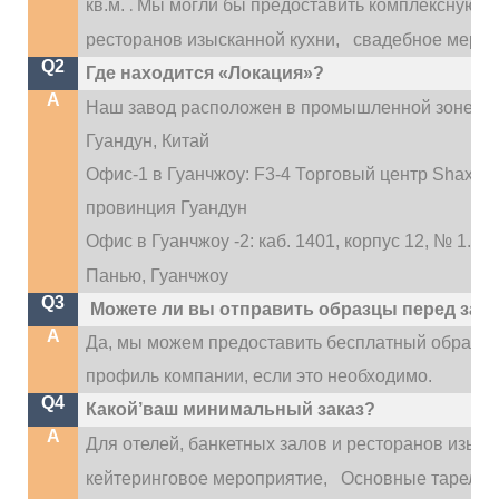
.
кв.м.
Мы могли бы предоставить комплексную усл
ресторанов изысканной кухни,
свадебное меропри
Q2
Где находится «Локация»?
A
Наш завод расположен в промышленной зоне Ди
Гуандун, Китай
Офис-1 в Гуанчжоу: F3-4 Торговый центр Shaxi Inte
провинция Гуандун
Офис в Гуанчжоу -2: каб. 1401, корпус 12, № 1.
Панью, Гуанчжоу
Q3
Можете ли вы отправить образцы перед зак
A
Да, мы можем предоставить бесплатный образе
профиль компании, если это необходимо.
Q4
Какой’ваш минимальный заказ?
A
Для отелей, банкетных залов и ресторанов изыск
кейтеринговое мероприятие,
Основные тарелки 