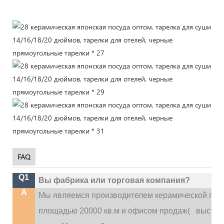
FAQ
Q1
Вы фабрика или торговая компания?
A
Мы являемся производителем керамической посу
площадью 20000 кв.м и офисом продаж(
выставо