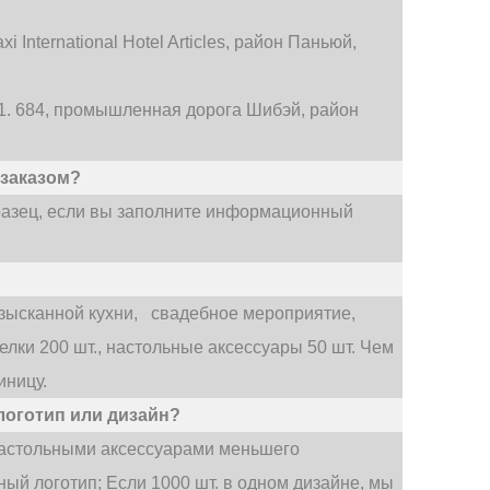
 International Hotel Articles, район Паньюй,
№ 1. 684, промышленная дорога Шибэй, район
 заказом?
разец, если вы заполните информационный
изысканной кухни,
свадебное мероприятие,
лки 200 шт., настольные аксессуары 50 шт. Чем
иницу.
логотип или дизайн?
 настольными аксессуарами меньшего
ый логотип; Если 1000 шт. в одном дизайне, мы