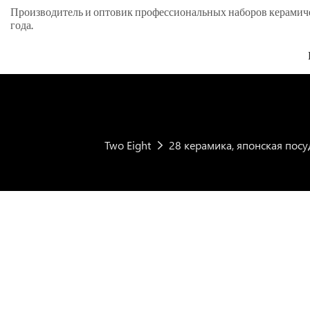
Производитель и оптовик профессиональных наборов керамическ
года.
Two Eight
28 керамика, японская посу