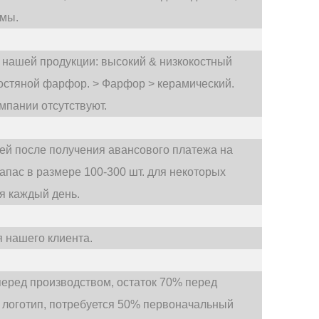
рмы.
 нашей продукции: высокий & низкокостный
костяной фарфор. > Фарфор > керамический.
мпании отсутствуют.
ей после получения авансового платежа на
запас в размере 100-300 шт. для некоторых
я каждый день.
 нашего клиента.
еред производством, остаток 70% перед
 логотип, потребуется 50% первоначальный