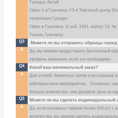
Гуандун, Китай
Офис-1 в Гуанчжоу: F3-4 Торговый центр Shaxi
провинция Гуандун
Офис в Гуанчжоу -2: каб. 1401, корпус 12, 
Панью, Гуанчжоу
Q3
Можете ли вы отправить образцы перед
A
Да, мы можем предоставить бесплатный об
профиль компании, если это необходимо.
Q4
Какой’ваш минимальный заказ?
A
Для отелей, банкетных залов и ресторанов 
кейтеринговое мероприятие,
Основные таре
больше количество, тем дешевле цена за ед
Q5
Можете ли вы сделать индивидуальный 
A
Да, если основных тарелок более 500 шт. с
количества, мы можем сделать индивидуальн