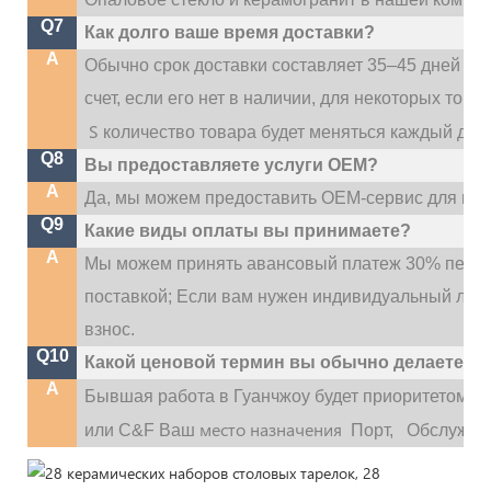
Q7
Как долго ваше время доставки?
A
Обычно срок доставки составляет 35–45 дней по
счет, если его нет в наличии, для некоторых тов
S
количество товара будет меняться каждый ден
Q8
Вы предоставляете услуги OEM?
A
Да, мы можем предоставить OEM-сервис для наш
Q9
Какие виды оплаты вы принимаете?
A
Мы можем принять авансовый платеж 30% перед
поставкой; Если вам нужен индивидуальный лог
взнос.
Q10
Какой ценовой термин вы обычно делаете?
A
Бывшая работа в Гуанчжоу будет приоритетом,
место назначения
или C&F Ваш
Порт,
Обслужива