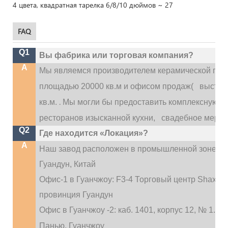
FAQ
Q1
Вы фабрика или торговая компания?
A
Мы являемся производителем керамической посу
площадью 20000 кв.м и офисом продаж(
выставо
.
кв.м.
Мы могли бы предоставить комплексную усл
ресторанов изысканной кухни,
свадебное меропри
Q2
Где находится «Локация»?
A
Наш завод расположен в промышленной зоне Ди
Гуандун, Китай
Офис-1 в Гуанчжоу: F3-4 Торговый центр Shaxi Inte
провинция Гуандун
Офис в Гуанчжоу -2: каб. 1401, корпус 12, № 1.
Панью, Гуанчжоу