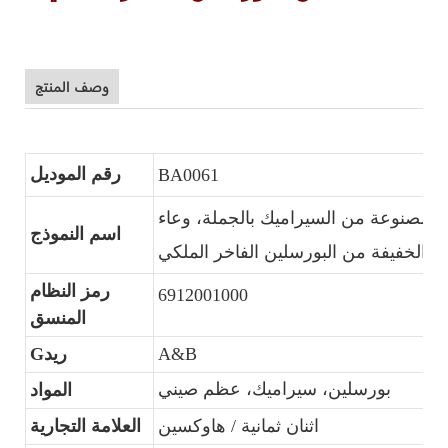
وصف المنتج
رقم الموديل
BA0061
المصنوعة من السيراميك بالجملة، وعاء
اسم النموذج
ت الخفيفة من البورسلين الفاخر الملكي
رمز النظام
6912001000
المنسق
A&B
Gريد
بورسلين، سيراميك، عظم صيني
المواد
اثنان ثمانية / هاوكسين
العلامة التجارية