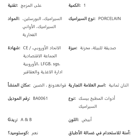
1
الكمية:
على المزجج
تقنية:
PORCELAIN
نوع السيراميك:
السيراميك، البورسلين،
المواد:
السيراميك، الأواني
الفخارية
صديقة للبيئة، مخزنة
ميزة:
CE / الاتحاد الأوروبي،
شهادة:
الجماعة الاقتصادية
الأوروبية، LFGB، sgs،
ادارة الاغذية والعقاقير
اثنان ثمانية
اسم العلامة التجارية:
قوانغدونغ ، الصين
مكان المنشأ:
أدوات المطبخ بيسك
نوع:
BA0061
رقم الموديل:
السيراميك
أبيض
اللون:
A & B
Gريد:
آمنة للاستخدام في غسالة الأطباق:
نعم
كوستوميد؟: