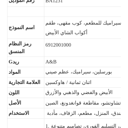
رقم الموديل
BA1231
و سيراميك للمطعم، كوب مقهى، طقم
اسم النموذج
أكواب الشاي الأبيض
رمز النظام
6912001000
المنسق
A&B
Gريد
بورسلين، سيراميك، عظم صيني
المواد
اثنان ثمانية / هاوكسين
العلامة التجارية
الأبيض والفضي والذهبي والأزرق
اللون
تشاوتشو، مقاطعة قوانغدونغ، الصين
الأصل
للفندق، المنزل، مطعم، الزفاف، مأدبة
الاستخدام