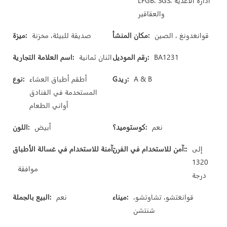
LFGB، SGS، ادارة الاغذية
والعقاقير
قوانغدونغ ، الصين
مكان المنشأ:
صديقة للبيئة، مخزنة
ميزة:
BA1231
رقم الموديل:
اثنان ثمانية
اسم العلامة التجارية:
A & B
Gريد:
أطقم أطباق العشاء
نوع:
المستخدمة في الفنادق
أواني الطعام
نعم
كوستوميد؟:
أبيض
اللون:
إلى
آمن للاستخدام في الفرن::
آمنة للاستخدام في غسالة الأطباق:
1320
موافقة
درجة
قوانغتشو، تشاوتشو،
ميناء:
نعم
البيع بالجملة:
شنتشن