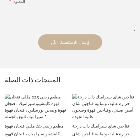
المحتوى
إرسال الاستفسار الآن
المنتجات ذات الصلة
ى
فناجين شاي سيراميك ذات درجة
مطعم ريفي 225 مللي فنجان قهوة
حرارة عالية، وثمانية فناجين شاي
كابتشينو سيراميك ، فنجان قهوة