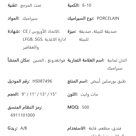
6-10
الكمية:
تحت المزجج
تقنية:
PORCELAIN
نوع السيراميك:
سيراميك
المواد:
صديقة للبيئة، صديقة
ميزة:
CE / الاتحاد الأوروبي،
شهادة:
للبيئة
LFGB، SGS، ادارة الاغذية
والعقاقير
اثنان ثمانية
اسم العلامة التجارية:
قوانغدونغ ، الصين
مكان المنشأ:
سيراميك
طبق بورسلين أبيض
اسم المنتج:
HS087496
رقم الموديل:
مات وايت
اللون:
9" / 11" / 13" / 15"
الحجم:
500
MOQ:
رمز النظام المنسق:
6911101000
فندق، مطعم، قاعة
الاستخدام:
A/B
Gريد:
الولائم، حدث الزفاف