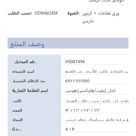
ورق فقاعات + كرتون
العبوة:
ODM&OEM
حسب الطلب:
خارجي
وصف المنتج
HS087496
رقم الموديل
قديم للفنادق باللون الأبيض غير اللامع
اسم النموذج
6911101000
رمز النظام المنسق
اثنان إيغيت/هاوكسين/هوسن
اسم العلامة التجارية
ض عادي، لون بانتون حسب طلب العميل
اللون
9" / 11" / 13" / 15"
الحجم
درجة حرارة عالية، سيراميك، عظم صيني
المواد
A / B
Gريد