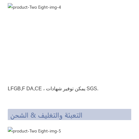
، يمكن توفير شهادات SGS.
DA,CE
LFGB,F
التعبئة والتغليف & الشحن