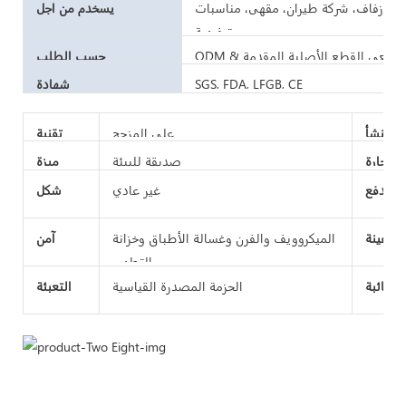
 حفل زفاف، شركة طيران، مقهى، مناسبات
يسخدم من اجل
ترفيهية
دمة صانعي القطع الأصلية المقدمة
حسب الطلب
SGS, FDA, LFGB, CE
شهادة
 المنشأ
على المزجج
تقنية
لتجارة
صديقة للبيئة
ميزة
 الدفع
غير عادي
شكل
لة عينة
الميكروويف والفرن وغسالة الأطباق وخزانة
آمن
التطهير
السائبة
الحزمة المصدرة القياسية
التعبئة