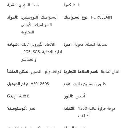
1
الكمية:
تحت المزجج
تقنية:
PORCELAIN
نوع السيراميك:
السيراميك، البورسلين،
المواد:
السيراميك، الأواني
الفخارية
صديقة للبيئة، مخزنة
ميزة:
CE / الاتحاد الأوروبي،
شهادة:
LFGB، SGS، ادارة الاغذية
والعقاقير
اثنان ثمانية
اسم العلامة التجارية:
قوانغدونغ ، الصين
مكان المنشأ:
طبق بورسلين دائري
نوع:
HS012603
رقم الموديل:
أبيض
اللون:
A & B
Gريد:
1350 درجة حرارة عالية
التقنية:
نعم
كوستوميد؟:
أطلقت
نعم
بالجملة:
فرن / ميكروويف /
التطبيق: