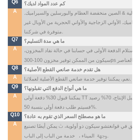
Q6
كم عدد المواد لديك؟
A
نا: عالية & الصين منخفضة العظام والبورسلين والسيراميك.
راميك. الأواني الزجاجية والأواني الحجرية من الأوبال غير
متوفرة في شركتنا.
Q7
ما هي مدة التسليم؟
A
ون وقت التسليم لدينا هو 35 ~ 45 يومًا بعد استلام الدفعة الأولى في حسابنا في حالة نفاد المخزون،
Q8
هل تقدم خدمة صانعي القطع الأصلية؟
A
نعم، يمكننا توفير خدمة صانعي القطع الأصلية لعملائنا.
Q9
ما هي أنواع الدفع التي تقبلونها؟
A
يمكننا قبول 30% دفعة أولى TT قبل الإنتاج، 70% رصيد TT قبل التسليم؛ إذا كنت بحاجة إلى شعار مخصص،
فسيتم طلب دفعة أولى بنسبة 50%.
Q10
ما هو مصطلح السعر الذي تقوم به عادة؟
A
ث
لسابق في قوانغتشو سيكون ذو أولوية،
وجهة
خدمة من الباب إلى الباب.
الميناء ،