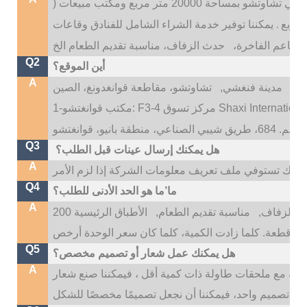
 20000 متر مربع ومكتب مبيعات (
.
يمكننا توفير خدمة الشراء الشامل للفنادق وقاعات
المطاعم الفاخرة،
Q2
أين الموقع؟
A
تو،
مدينة فنغشي,
Q3
هل يمكنك إرسال عينات قبل الطلب؟
A
Q4
ما’ما هو الحد الأدنى للطلب؟
A
 الزفاف,
مناسبة تقديم الطعام,
الأطباق الرئيسية 200
Q5
هل يمكنك عمل شعار أو تصميم مخصص؟
A
، إذا كانت اللوحات الرئيسية أكثر من 500 قطعة مع ملحقات طاولة ذات كمية أقل ، فيمكننا صنع شعار