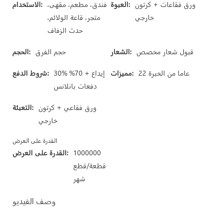
ورق فقاعات + كرتون
العبوة:
فندق، مطعم، مقهى،
الاستخدام:
خارجي
متجر، قاعة الولائم،
حدث الزفاف
قبول شعار مخصص
الشعار:
حجم الفرق
الحجم:
22 عاما من الخبرة
مميزات:
30% إيداع + 70%
شروط الدفع:
دفعات بانلانس
ورق فقاعي + كرتون
التعبئة:
خارجي
القدرة على العرض
1000000
القدرة على العرض:
قطعة/قطع
شهر
وصف الفيديو