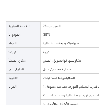
السيراميك28
العلامة التجارية:
GBYJ
نموذج لا:
سيراميك بدرجة حرارة عالية
المواد:
درجة
Gريد:
تشاوتشو، قوانغدونغ، الصين
مكان المنشأ:
فندق / مطعم / منزل
تنطبق على:
السائبة/وفقا لمتطلباتك
العبوة:
المزايا:
2. تصميم فريد بجودة عالية وسعر مناسب
3. تصميم الأشكال والأحجام