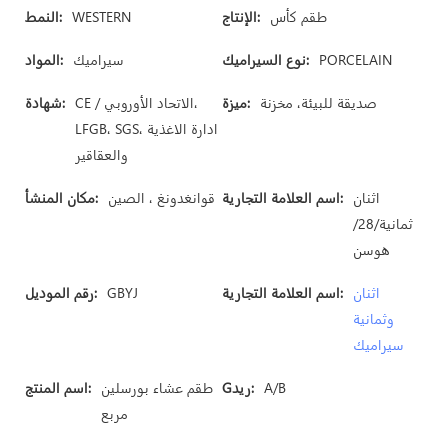
طقم كأس
الإنتاج:
WESTERN
النمط:
PORCELAIN
نوع السيراميك:
سيراميك
المواد:
صديقة للبيئة، مخزنة
ميزة:
CE / الاتحاد الأوروبي،
شهادة:
LFGB، SGS، ادارة الاغذية
والعقاقير
اثنان
اسم العلامة التجارية:
قوانغدونغ ، الصين
مكان المنشأ:
ثمانية/28/
هوسن
اثنان
اسم العلامة التجارية:
GBYJ
رقم الموديل:
وثمانية
سيراميك
A/B
Gريد:
طقم عشاء بورسلين
اسم المنتج:
مربع