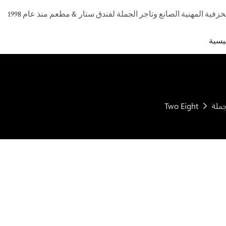
يسية
جملة
Two Eight