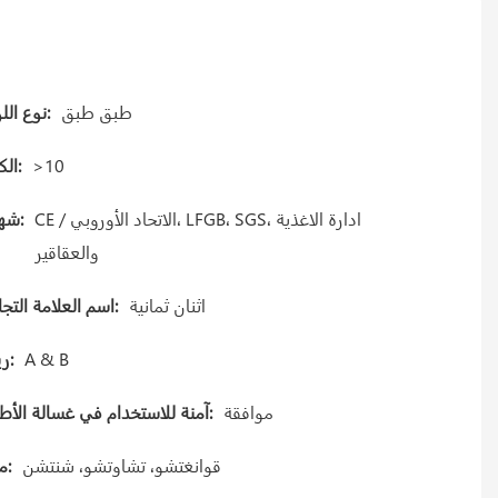
طبق طبق
نوع اللوحة:
>10
الكمية:
CE / الاتحاد الأوروبي، LFGB، SGS، ادارة الاغذية
شهادة:
والعقاقير
اثنان ثمانية
اسم العلامة التجارية:
A & B
Gريد:
موافقة
آمنة للاستخدام في غسالة الأطباق:
قوانغتشو، تشاوتشو، شنتشن
ميناء: