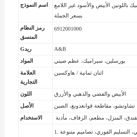
اسم النموذج
ك باللونين الأبيض والأسود غير اللامع
بسعر الجملة
رمز النظام
6912001000
المنسق
A&B
Gريد
بورسلين، سيراميك، عظم صيني
المواد
اثنان ثمانية / هاوكسين
العلامة
التجارية
الأبيض والفضي والذهبي والأزرق
اللون
تشاوتشو، مقاطعة قوانغدونغ، الصين
الأصل
فندق، المنزل، مطعم، الزفاف، مأدبة
الاستخدام