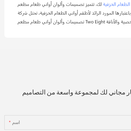
الطعام الخزفية
لك. تتميز تصميمات وألوان أواني طعام مطعم Two Eight بأنها
ي الطعام الخزفية، تحتل شركة Guangdong Hosen Two Eight Ceramics Co.,Ltd المرتبة الأولى في هذه الصناعة. تتميز
ار مجاني لك لمجموعة واسعة من التصاميم
اسم