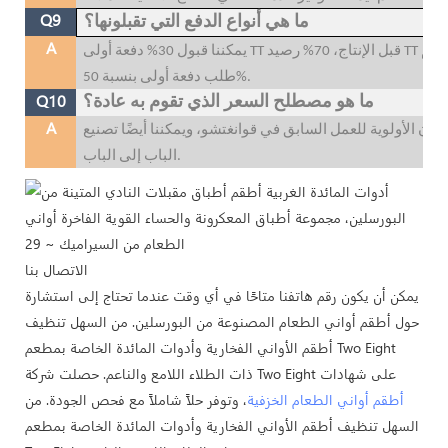
Q9
ما هي أنواع الدفع التي تقبلونها؟
A
يمكننا قبول 30% دفعة أولى TT قبل الإنتاج، 70% رصيد TT قبل التسليم؛ إذا كنت بحاجة إلى شعار مخصص، فسيتم
طلب دفعة أولى بنسبة 50%.
Q10
ما هو مصطلح السعر الذي تقوم به عادة؟
A
 الأولوية للعمل السابق في قوانغتشو، ويمكننا أيضًا تصنيع FOB قوانغتشو، أو C&F ميناء وجهتك، خدمة من
الباب إلى الباب.
الاتصال بنا
يمكن أن يكون رقم هاتفنا متاحًا في أي وقت عندما تحتاج إلى استشارة
حول أطقم أواني الطعام المصنوعة من البورسلين. من السهل تنظيف
أطقم الأواني الفخارية وأدوات المائدة الخاصة بمطعم Two Eight
ذات الطلاء اللامع والناعم. حصلت شركة Two Eight على شهادات
أطقم أواني الطعام الخزفية
، وتوفر حلاً شاملاً مع فحص الجودة. من
السهل تنظيف أطقم الأواني الفخارية وأدوات المائدة الخاصة بمطعم