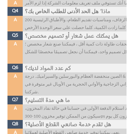
A
ماذا’
Q4
هل الحد الأدنى للطلب الخاص بك؟
A
للفنادق وقاعات الولائم والمطاعم الفاخرة، وحفلات الزفاف، ومناسبات تقديم الطعام، والأطباق الرئيسية 200
هل يمكنك عمل شعار أو تصميم مخصص؟
Q5
A
ت اللوحات الرئيسية أكثر من 500 قطعة مع ملحقات طاولة ذات كمية أقل ، فيمكننا صنع شعار مخصص ؛
كم عدد المواد لديك؟
Q6
A
 عالية & الصين منخفضة العظام والبورسلين والسيراميك. درجة
لأواني الزجاجية والأواني الحجرية من الأوبال غير متوفرة في
شركتنا.
ما هي مدة التسليم؟
Q7
A
ما يكون وقت التسليم لدينا هو 35 ~ 45 يومًا بعد استلام الدفعة الأولى في حسابنا في حالة نفاد المخزون،
هل تقدم خدمة صانعي القطع الأصلية؟
Q8
A
نعم، يمكننا توفير خدمة صانعي القطع الأصلية لعملائنا.