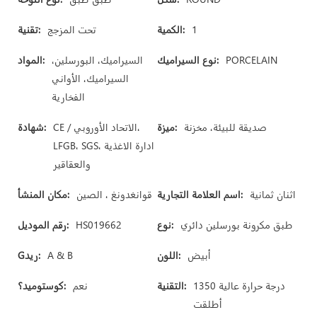
1
الكمية:
تحت المزجج
تقنية:
PORCELAIN
نوع السيراميك:
السيراميك، البورسلين،
المواد:
السيراميك، الأواني
الفخارية
صديقة للبيئة، مخزنة
ميزة:
CE / الاتحاد الأوروبي،
شهادة:
LFGB، SGS، ادارة الاغذية
والعقاقير
اثنان ثمانية
اسم العلامة التجارية:
قوانغدونغ ، الصين
مكان المنشأ:
طبق مكرونة بورسلين دائري
نوع:
HS019662
رقم الموديل:
أبيض
اللون:
A & B
Gريد:
1350 درجة حرارة عالية
التقنية:
نعم
كوستوميد؟:
أطلقت