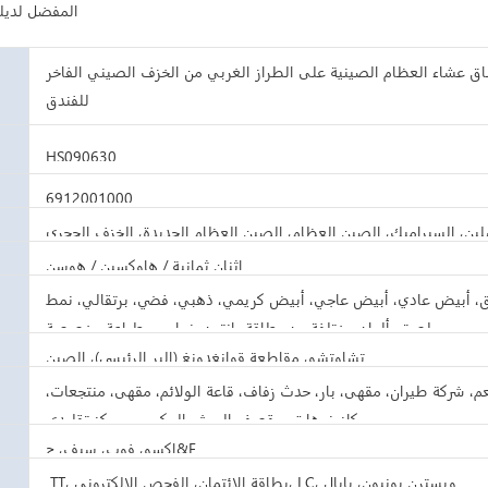
المفضل لديك
ق عشاء العظام الصينية على الطراز الغربي من الخزف الصيني الفاخر
للفندق
HS090630
6912001000
لين، السيراميك، الصين العظام، الصين العظام الجديدة، الخزف الحجري
اثنان ثمانية / هاوكسين / هوسن
، أبيض عادي، أبيض عاجي، أبيض كريمي، ذهبي، فضي، برتقالي، نمط
ملصق، ألوان مختلفة من بطاقة بانتون، نحاسي، طباعة مخصصة
تشاوتشو، مقاطعة قوانغدونغ (البر الرئيسي)، الصين
، شركة طيران، مقهى، بار، حدث زفاف، قاعة الولائم، مقهى، منتجعات،
كازينوهات، مقصف الجيش الحكومي، مركز تقليدي
إكسو، فوب، سيف، ج&F
TT، بطاقة الائتمان، الفحص الإلكتروني، LC، ويسترن يونيون، بايال