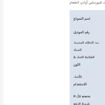
 للبورسلين أواني الطعام
اسم النموذج
رقم الموديل
رمز النظام المنسق
المواد
العلامة التجارية
اللون
الأصل
الاستخدام
Pالأرز ererm
شروط الدفع