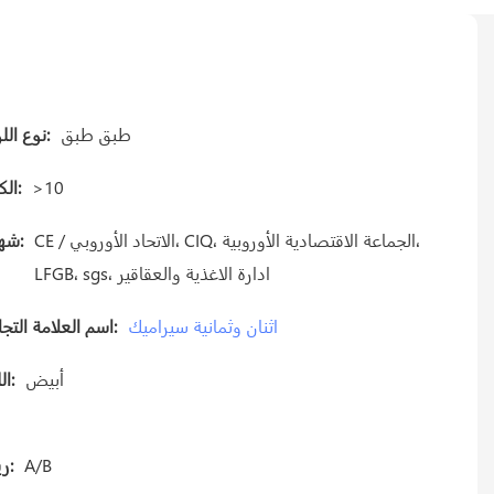
طبق طبق
نوع اللوحة:
>10
الكمية:
CE / الاتحاد الأوروبي، CIQ، الجماعة الاقتصادية الأوروبية،
شهادة:
LFGB، sgs، ادارة الاغذية والعقاقير
اثنان وثمانية سيراميك
اسم العلامة التجارية:
أبيض
اللون:
A/B
Gريد: