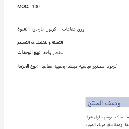
MOQ:
100
ورق فقاعات + كرتون خارجي
العبوة:
التعبئة والتغليف & التسليم
عنصر واحد
بيع الوحدات:
كرتونة تصدير قياسية مبطنة بحقيبة فقاعية
نوع الحزمة:
وصف المنتج
يراميك مخصصان لتصنيع أدوات المائدة الخزفية في الفنادق والمطاعم لأكثر من 20 عامًا، يمكننا توفير حلول شراء
 ومدة دفع مرنة، المورد