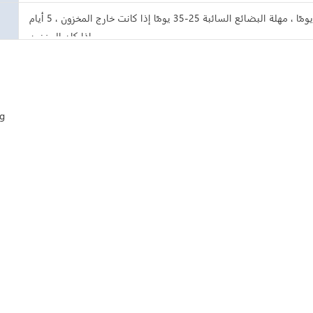
مهلة العينة 7-15 يومًا ، مهلة البضائع السائبة 25-35 يومًا إذا كانت خارج المخزون ، 5 أيام
إذا كان المخزون