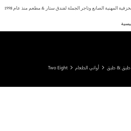
يسية
طبق & طبق
أواني الطعام
Two Eight