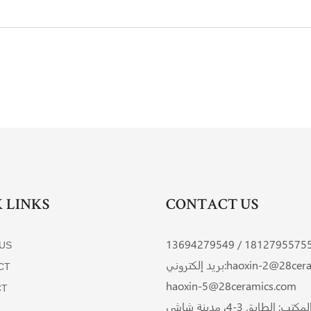
 LINKS
CONTACT US
13694279549
18127955755 
US
haoxin-2@28cera
بريد إلكتروني:
CT
haoxin-5@28ceramics.com
CT
عنوان المكتب: الطابق 3-4، مدينة شاشي