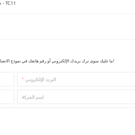
AI Video طقم عشاء بورسلين ملون بنمط فريش مع حافة ذهبية فاتحة - TC11
ما عليك سوى ترك بريدك الإلكتروني أو رقم هاتفك في نموذج الاتصال حتى نتمكن من إرسال عرض أسعار مجاني لمجموعتنا الواسعة من التصاميم!
البريد الإلكتروني
اسم الشركة