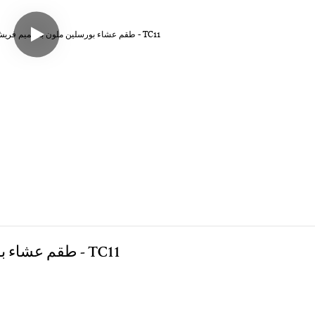
طقم عشاء بورسلين ملون بتصميم فريش مع حافة ذهبية فاتحة - TC11