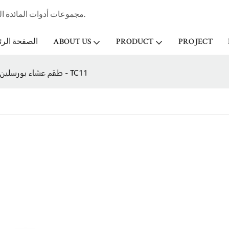
مجموعات أدوات المائدة الخزفية المهنية الصانع وتاجر الجملة لفندق ستار & مطعم منذ عام 1998.
PROJECT
PRODUCT
ABOUT US
الصفحة الرئ
طقم عشاء بورسلين ملون بتصميم فريش مع حافة ذهبية فاتحة - TC11