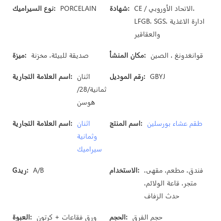
CE / الاتحاد الأوروبي،
شهادة:
PORCELAIN
نوع السيراميك:
LFGB، SGS، ادارة الاغذية
والعقاقير
قوانغدونغ ، الصين
مكان المنشأ:
صديقة للبيئة، مخزنة
ميزة:
GBYJ
رقم الموديل:
اثنان
اسم العلامة التجارية:
ثمانية/28/
هوسن
طقم عشاء بورسلين
اسم المنتج:
اثنان
اسم العلامة التجارية:
وثمانية
سيراميك
فندق، مطعم، مقهى،
الاستخدام:
A/B
Gريد:
متجر، قاعة الولائم،
حدث الزفاف
حجم الفرق
الحجم:
ورق فقاعات + كرتون
العبوة: