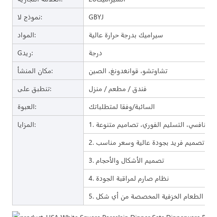
GBYJ
نموذج لا:
سيراميك بدرجة حرارة عالية
المواد:
درجة
Gريد:
تشاوتشو، قوانغدونغ، الصين
مكان المنشأ:
فندق / مطعم / منزل
تنطبق على:
السائبة/وفقا لمتطلباتك
العبوة:
المزايا:
2. تصميم فريد بجودة عالية وسعر مناسب
3. تصميم الأشكال والأحجام
4. نظام صارم لمراقبة الجودة
 أواني الطعام الخزفية المخصصة من أي شكل