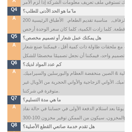
A
Q4
ما’ما هو الحد الأدنى للطلب؟
A
 الزفاف,
مناسبة تقديم الطعام,
الأطباق الرئيسية 200
Q5
هل يمكنك عمل شعار أو تصميم مخصص؟
A
، إذا كانت اللوحات الرئيسية أكثر من 500 قطعة مع ملحقات طاولة ذات كمية أقل ، فيمكننا صنع شعار
Q6
كم عدد المواد لديك؟
A
نا: عالية & الصين منخفضة العظام والبورسلين والسيراميك.
راميك. الأواني الزجاجية والأواني الحجرية من الأوبال غير
متوفرة في شركتنا.
Q7
ما هي مدة التسليم؟
A
عادةً ما يكون وقت التسليم لدينا هو 35 ~ 45 يومًا بعد استلام الدفعة الأولى في حسابنا في حالة نفاد
Q8
هل تقدم خدمة صانعي القطع الأصلية؟