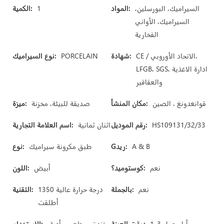
السيراميك، البورسلين،
المواد:
1
الكمية:
السيراميك، الأواني
الفخارية
CE / الاتحاد الأوروبي،
شهادة:
PORCELAIN
نوع السيراميك:
LFGB، SGS، ادارة الاغذية
والعقاقير
قوانغدونغ ، الصين
مكان المنشأ:
صديقة للبيئة، مخزنة
ميزة:
HS109131/32/33
رقم الموديل:
اثنان ثمانية
اسم العلامة التجارية:
A & B
Gريد:
طبق مكرونة سيراميك
نوع:
نعم
كوستوميد؟:
أبيض
اللون:
نعم
بالجملة:
1350 درجة حرارة عالية
التقنية:
أطلقت
1-3 أيام عمل
وقت العينة:
فندق، مطعم، مأدبة،
الاستخدام: