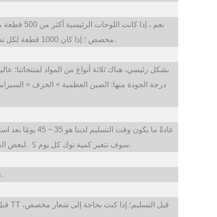
نعم ، إذا كان
مخصص ؛ إذا كان 1000 قطعة لكل تصميم واحد، فيمكننا أن نجعل تصميمًا مخصصًا للشكل.
بشكل رئيسي، هناك ثلاثة أنواع من المواد لمنتجاتنا: ع
درجة الجودة منها: الصين العظمية > الخزف > السيراميك.
عادةً ما يكون وقت ال
S
سوف تتغير كمية توك كل يوم.
سيكون من الممكن توفير مخزون 100-300ps لبعض العناصر.
نعم، يمكننا توفير خدمة صانعي القطع الأصلية لعملائنا.