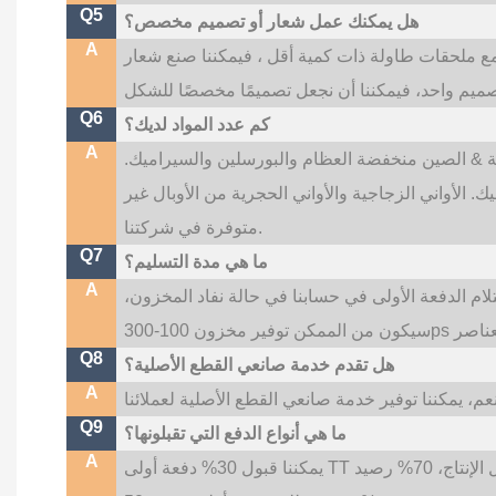
Q5
هل يمكنك عمل شعار أو تصميم مخصص؟
A
ت اللوحات الرئيسية أكثر من 500 قطعة مع ملحقات طاولة ذات كمية أقل ، فيمكننا صنع شعار
Q6
كم عدد المواد لديك؟
A
الية & الصين منخفضة العظام والبورسلين والسيراميك.
 الأواني الزجاجية والأواني الحجرية من الأوبال غير
متوفرة في شركتنا.
Q7
ما هي مدة التسليم؟
A
تسليم لدينا هو 35 ~ 45 يومًا بعد استلام الدفعة الأولى في حسابنا في حالة نفاد المخزون،
Q8
هل تقدم خدمة صانعي القطع الأصلية؟
A
Q9
ما هي أنواع الدفع التي تقبلونها؟
A
يمكننا قبول 30% دفعة أولى TT قبل الإنتاج، 70% رصيد TT قبل التسليم؛ إذا كنت بحاجة إلى شعار مخصص،