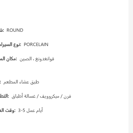
ROUND
شكل:
PORCELAIN
نوع السيراميك:
قوانغدونغ ، الصين
مكان المنشأ:
طبق عشاء المطعم
نوع
فرن / ميكروويف / غسالة أطباق
التطبيق:
3-5 أيام عمل
وقت العينة: