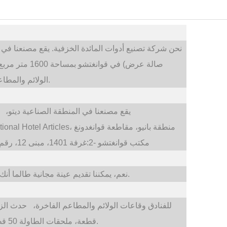
نحن شركة تصنيع أدوات المائدة الخزفية. يقع مصنعنا في تشاوتشو بمساحة 20000 
صالة عرض) في قوانغتشو بمساحة 1600 متر مربع
حدث الزفاف، مناسبة تقديم الطعام الخ.
الولائم والمطا
تشاوتشو، مقاطعة قوانغدونغ، الصين
يقع مصنعنا في المنطقة الصناعية ديتو،
م
مكتب قوانغتشو-1: F3-4 مركز تسوق Shaxi International Hotel Articles، منطقة بانيو، مقاطعة قوانغدونغ
مكتب قوانغتشو -2:غرفة 1401، مبنى 12، رقم. 684، طريق شيبي الصناعي، منطقة بانيو، قوانغتشو
نعم، يمكننا تقديم عينة مجانية طالما أنك تستوفي ملف تعريف معلومات الشركة إذا لزم الأمر.
للفنادق وقاعات الولائم والمطاعم الفاخرة،
حدث الز
قطعة، ملحقات الطاولة 50 قطعة. كلما زادت الكمية، كلما كان سعر الوحدة أرخص.