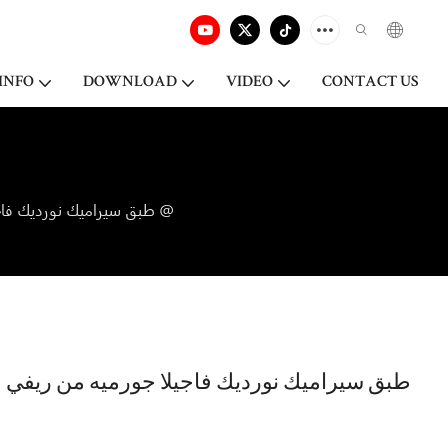
INFO
DOWNLOAD
VIDEO
CONTACT US
طبق سيراميك نورديك فاجيلا جورميه من ريفي لاونج، مجموعة أطباق الزفاف، طبق زبدة بورسلين فاخر للمطاعم @
طبق سيراميك نورديك فاجيلا جورميه من ريفي 