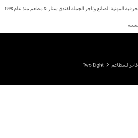
يسية
Two Eight