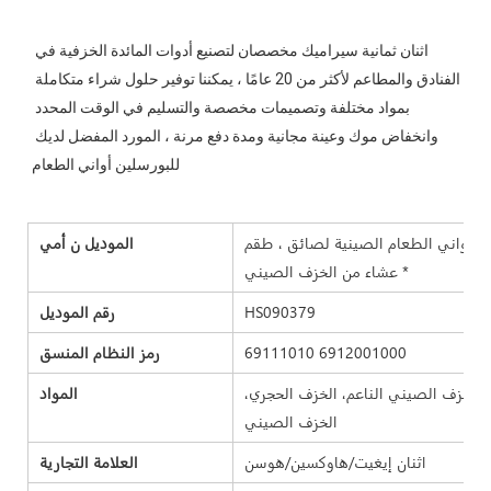
اثنان ثمانية سيراميك مخصصان لتصنيع أدوات المائدة الخزفية في 
الفنادق والمطاعم لأكثر من 20 عامًا ، يمكننا توفير حلول شراء متكاملة 
بمواد مختلفة وتصميمات مخصصة والتسليم في الوقت المحدد 
وانخفاض موك وعينة مجانية ومدة دفع مرنة ، المورد المفضل لديك 
عة أواني الطعام الصينية لصائق ، طقم
الموديل ن
أمي
عشاء من الخزف الصيني *
HS090379
رقم الموديل
69111010 6912001000
رمز النظام المنسق
 الخزف الصيني الناعم، الخزف الحجري،
المواد
الخزف الصيني
اثنان إيغيت/هاوكسين/هوسن
العلامة التجارية