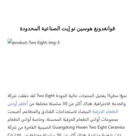
قوانغدونغ هوسين تو إيت الصناعية المحدودة 
لقد حققت شركة Two Eight نموًا مطردًا بفضل المنتجات عالية الجودة
والخدمة الاحترافية. هناك أكثر من 30 سلسلة مختلفة من
أطقم أواني
الطعام الخزفية
البيضاء لاستخدامات الفنادق والمطاعم. أصبحت
مجموعات أواني الطعام الخزفية المحسنة، وخاصة أواني الطعام
الصينية الفاخرة من شركة Guangdong Hosen Two Eight Ceramics
Co.,Ltd، ذات شعبية متزايدة. هناك أكثر من 30 سلسلة مختلفة من