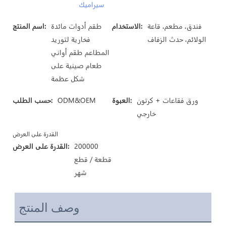
سيراميك
فندق، مطعم، قاعة
الاستخدام:
طقم أدوات مائدة
اسم المنتج:
الولائم، حدث الزفاف
فخارية لتوريد
المطاعم طقم أواني
طعام صينية على
شكل عظمة
ورق فقاعات + كرتون
العبوة:
ODM&OEM
حسب الطلب:
خارجي
القدرة على العرض
200000
القدرة على العرض:
قطعة / قطع
شهر
وصف المنتج