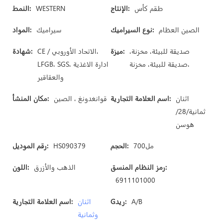
طقم كأس
الإنتاج:
WESTERN
النمط:
الصين العظام
نوع السيراميك:
سيراميك
المواد:
صديقة للبيئة، مخزنة،
ميزة:
CE / الاتحاد الأوروبي،
شهادة:
صديقة للبيئة، مخزنة،
LFGB، SGS، ادارة الاغذية
والعقاقير
اثنان
اسم العلامة التجارية:
قوانغدونغ ، الصين
مكان المنشأ:
ثمانية/28/
هوسن
مل700
الحجم:
HS090379
رقم الموديل:
رمز النظام المنسق:
الذهب والأزرق
اللون:
6911101000
A/B
Gريد:
اثنان
اسم العلامة التجارية:
وثمانية