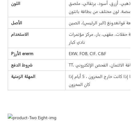
، ذهبي، أزرق، أسود، برتقالي، ملصق
اللون
الأصل
اعة حفلات، مقهى، بار، مركز مؤتمرات
الاستخدام
نادي كبار
EXW, FOB, CIF, C&F
Pالأرز ererm
شروط الدفع
مهلة العينة 7-15 يومًا ، مهلة البضائع السائبة 25-35 يومًا إذا كانت خارج المخزون ، 5 أيام إذا
المهلة الزمنية
كان المخزون