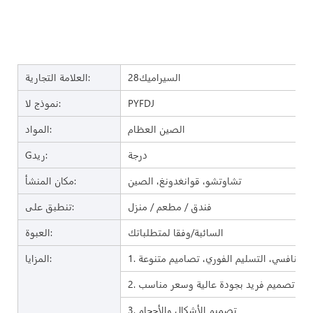
السيراميك28
العلامة التجارية:
PYFDJ
نموذج لا:
الصين العظام
المواد:
درجة
Gريد:
تشاوتشو، قوانغدونغ، الصين
مكان المنشأ:
فندق / مطعم / منزل
تنطبق على:
السائبة/وفقا لمتطلباتك
العبوة:
المزايا:
2. تصميم فريد بجودة عالية وسعر مناسب
3. تصميم الأشكال والأحجام