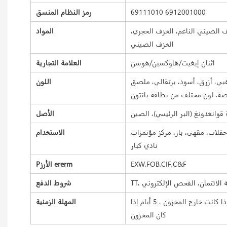
69111010 6912001000
رمز النظام المنسق
 الصيني الناعم، الخزف الحجري،
المواد
الخزف الصيني
اثنان إيغيت/هاوكسين/هوسن
العلامة التجارية
ي، أزرق، أسود، برتقالي، ملصق
اللون
الأصل
فلات، مقهى، بار، مركز مؤتمرات
الاستخدام
نادي كبار
EXW,FOB,CIF,C&F
Pالأرز ererm
شروط الدفع
مهلة العينة 7-15 يومًا ، مهلة البضائع السائبة 25-35 يومًا إذا كانت خارج المخزون ، 5 أيام إذا
المهلة الزمنية
كان المخزون