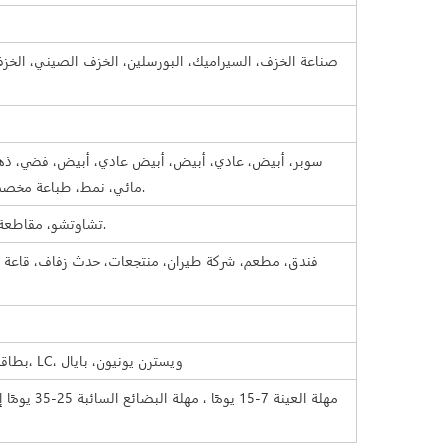
صناعة الخزف، السيراميك، البورسلين، الخزف الصيني، الخزف
سوبر، أبيض، عادي، أبيض، أبيض عادي، أبيض، فضي، ذهب
مائي، نمط، طباعة مخصصة. لون مختلف من بطاقة بانتون.
تشاوتشو، مقاطعة قوانغدونغ (البر الرئيسي)، الصين.
فندق، مطعم، شركة طيران، منتجعات، حدث زفاف، قاعة ح
TT، بطاقة الائتمان، الفحص الإلكتروني، LC، ويسترن يونيون، بايال