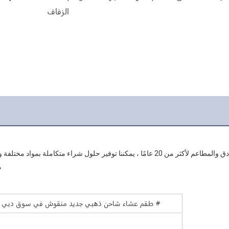
الزفاف
طقم عشاء شاحن ذهبي جديد منقوش في سوق دبي ، أطقم عشاء أدوات مائدة فخارية #