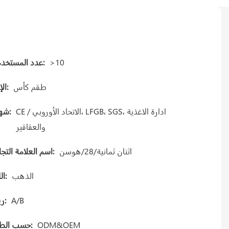
>10
عدد المستخدمين:
طقم كأس
الإنتاج:
CE / الاتحاد الأوروبي، LFGB، SGS، ادارة الاغذية
شهادة:
والعقاقير
اثنان ثمانية/28/هوسن
اسم العلامة التجارية:
الذهب
اللون:
A/B
Gريد:
ODM&OEM
حسب الطلب: