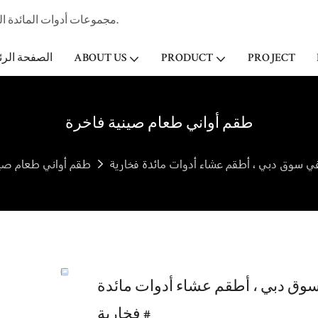
مجموعات أدوات المائدة الخزفية المهنية الصانع وتاجر الجملة لفندق ستار & مطعم منذ عام 1998.
PROJECT
PRODUCT
ABOUT US
الصفحة الرئ
طقم أواني طعام صينية فاخرة
طقم أواني طعام صين
ق دبي ، أطقم عشاء أدوات مائدة
فخارية #