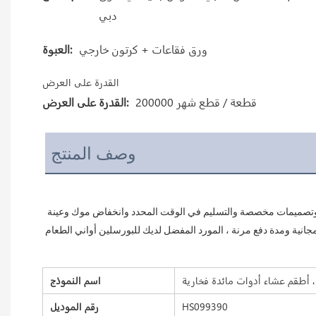
دبي
ورق فقاعات + كرتون خارجي
العبوة:
القدرة على العرض
200000 قطعة / قطع شهر
القدرة على العرض:
وصف المنتج
اثنان ثمانية سيراميك مخصصان لتصنيع أدوات المائدة الخزفية في الفنادق والمطاعم لأكثر من 20 عامًا ، يمكننا توفير حلول شراء متكاملة بمواد مختلفة وتصميمات مخصصة والتسليم في الوقت المحدد وانخفاض موك وعينة 
اسم النموذج
HS099390
رقم الموديل