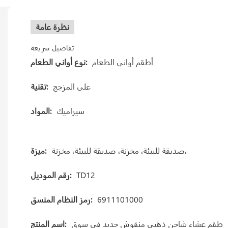
نظرة عامة
تفاصيل سريعة
أطقم أواني الطعام
نوع أواني الطعام:
على المزجج
تقنية:
سيراميك
المواد:
صديقة للبيئة، مخزنة، صديقة للبيئة، مخزنة،
ميزة:
TD12
رقم الموديل:
6911101000
رمز النظام المنسق:
طقم عشاء شاحن ذهبي منقوش جديد في سوق
اسم المنتج: