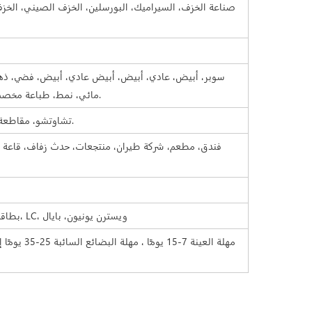
صناعة الخزف، السيراميك، البورسلين، الخزف الصيني، الخزف
سوبر، أبيض، عادي، أبيض، أبيض عادي، أبيض، فضي، ذهب
مائي، نمط، طباعة مخصصة. لون مختلف من بطاقة بانتون.
تشاوتشو، مقاطعة قوانغدونغ (البر الرئيسي)، الصين.
فندق، مطعم، شركة طيران، منتجعات، حدث زفاف، قاعة ح
TT، بطاقة الائتمان، الفحص الإلكتروني، LC، ويسترن يونيون، بايال