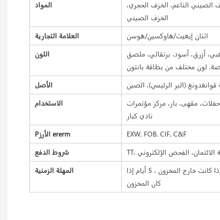
 الصيني الناعم، الخزف الحجري،
المواد
الخزف الصيني
اثنان إيغيت/هاوكسين/هوسن
العلامة التجارية
ي، أزرق، أسود، برتقالي، ملصق
اللون
الأصل
فلات، مقهى، بار، مركز مؤتمرات
الاستخدام
نادي كبار
EXW, FOB, CIF, C&F
Pالأرز ererm
شروط الدفع
مهلة العينة 7-15 يومًا ، مهلة البضائع السائبة 25-35 يومًا إذا كانت خارج المخزون ، 5 أيام إذا
المهلة الزمنية
كان المخزون