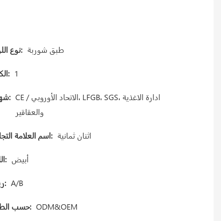
طبق شوربة
نوع اللوحة:
1
الكمية:
CE / الاتحاد الأوروبي، LFGB، SGS، ادارة الاغذية
شهادة:
والعقاقير
اثنان ثمانية
اسم العلامة التجارية:
أبيض
اللون:
A/B
Gريد:
ODM&OEM
حسب الطلب: