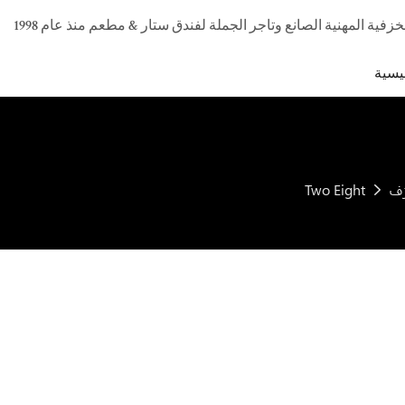
يسية
Two Eight