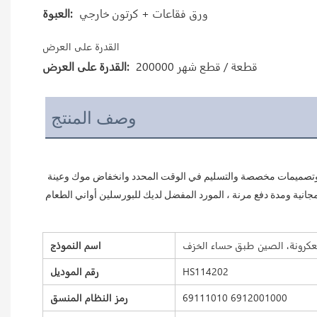
ورق فقاعات + كرتون خارجي
العبوة:
القدرة على العرض
200000 قطعة / قطع شهر
القدرة على العرض:
وصف المنتج
اثنان ثمانية سيراميك مخصصان لتصنيع أدوات المائدة الخزفية في الفنادق والمطاعم لأكثر من 20 عامًا ، يمكننا توفير حلول شراء متكاملة بمواد مختلفة وتصميمات مخصصة والتسليم في الوقت المحدد وانخفاض موك وعينة 
اسم النموذج
HS114202
رقم الموديل
69111010 6912001000
رمز النظام المنسق