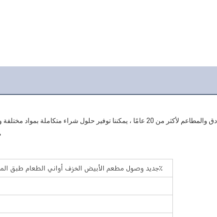
جديد وصول مطعم الأبيض الخزف أواني الطعام طبق المعكرونة، الصين طبق حساء الخزف٪