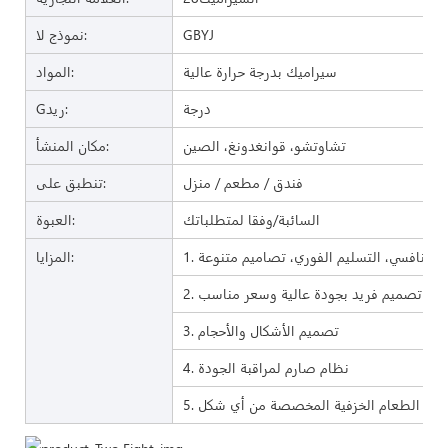
GBYJ
نموذج لا:
سيراميك بدرجة حرارة عالية
المواد:
درجة
Gريد:
تشاوتشو، قوانغدونغ، الصين
مكان المنشأ:
فندق / مطعم / منزل
تنطبق على:
السائبة/وفقا لمتطلباتك
العبوة:
المزايا:
2. تصميم فريد بجودة عالية وسعر مناسب
3. تصميم الأشكال والأحجام
4. نظام صارم لمراقبة الجودة
 أواني الطعام الخزفية المخصصة من أي شكل