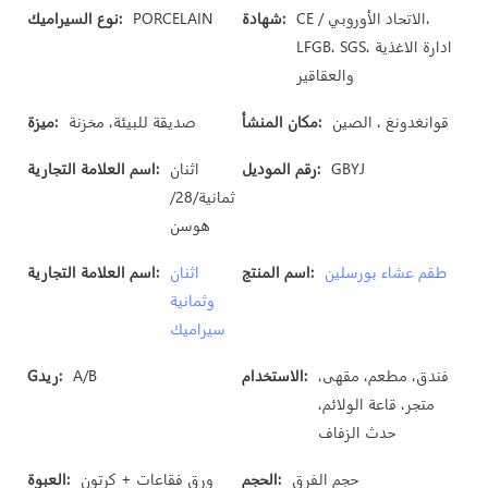
CE / الاتحاد الأوروبي،
شهادة:
PORCELAIN
نوع السيراميك:
LFGB، SGS، ادارة الاغذية
والعقاقير
قوانغدونغ ، الصين
مكان المنشأ:
صديقة للبيئة، مخزنة
ميزة:
GBYJ
رقم الموديل:
اثنان
اسم العلامة التجارية:
ثمانية/28/
هوسن
طقم عشاء بورسلين
اسم المنتج:
اثنان
اسم العلامة التجارية:
وثمانية
سيراميك
فندق، مطعم، مقهى،
الاستخدام:
A/B
Gريد:
متجر، قاعة الولائم،
حدث الزفاف
حجم الفرق
الحجم:
ورق فقاعات + كرتون
العبوة: