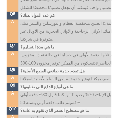
Q6
كم عدد المواد لديك؟
A
نا: عالية & الصين منخفضة العظام والبورسلين والسيراميك.
راميك. الأواني الزجاجية والأواني الحجرية من الأوبال غير
متوفرة في شركتنا.
Q7
ما هي مدة التسليم؟
A
ون وقت التسليم لدينا هو 35 ~ 45 يومًا بعد استلام الدفعة الأولى في حسابنا في حالة نفاد المخزون،
Q8
هل تقدم خدمة صانعي القطع الأصلية؟
A
نعم، يمكننا توفير خدمة صانعي القطع الأصلية لعملائنا.
Q9
ما هي أنواع الدفع التي تقبلونها؟
A
يمكننا قبول 30% دفعة أولى TT قبل الإنتاج، 70% رصيد TT قبل التسليم؛ إذا كنت بحاجة إلى شعار مخصص،
فسيتم طلب دفعة أولى بنسبة 50%.
Q10
ما هو مصطلح السعر الذي تقوم به عادة؟
A