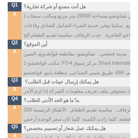
Q1
هل أنت مصنع أو شركة تجارية؟
A
 20000 متر مربع ومكتب مبيعات (
.
يمكننا توفير خدمة الشراء الشامل للفنادق وقاعات
المطاعم الفاخرة،
Q2
أين الموقع؟
A
تو،
مدينة فنغشي,
Q3
هل يمكنك إرسال عينات قبل الطلب؟
A
Q4
ما’ما هو الحد الأدنى للطلب؟
A
 الزفاف,
مناسبة تقديم الطعام,
الأطباق الرئيسية 200
Q5
هل يمكنك عمل شعار أو تصميم مخصص؟
A
، إذا كانت اللوحات الرئيسية أكثر من 500 قطعة مع ملحقات طاولة ذات كمية أقل ، فيمكننا صنع شعار