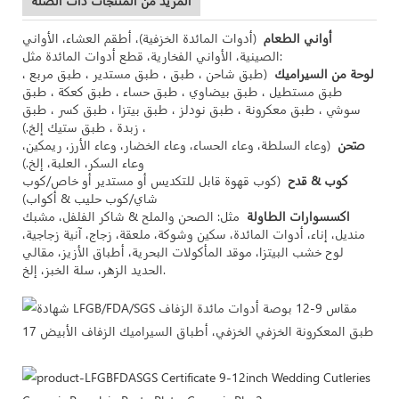
المزيد من المنتجات ذات الصلة
أواني الطعام
(أدوات المائدة الخزفية)، أطقم العشاء، الأواني
الصينية، الأواني الفخارية، قطع أدوات المائدة مثل:
لوحة من السيراميك
(طبق شاحن ، طبق ، طبق مستدير ، طبق مربع ،
طبق مستطيل ، طبق بيضاوي ، طبق حساء ، طبق كعكة ، طبق
سوشي ، طبق معكرونة ، طبق نودلز ، طبق بيتزا ، طبق كسر ، طبق
زبدة ، طبق ستيك إلخ.) ،
صَحن
(وعاء السلطة، وعاء الحساء، وعاء الخضار، وعاء الأرز، ريمكين،
وعاء السكر، العلبة، إلخ.)
كوب & قدح
(كوب قهوة قابل للتكديس أو مستدير أو خاص/كوب
شاي/كوب حليب & أكواب)
اكسسوارات الطاولة
مثل: الصحن والملح & شاكر الفلفل، مشبك
منديل، إناء، أدوات المائدة، سكين وشوكة، ملعقة، زجاج، آنية زجاجية،
لوح خشب البيتزا، موقد المأكولات البحرية، أطباق الأزيز، مقالي
الحديد الزهر، سلة الخبز، إلخ.