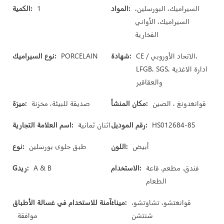
السيراميك، البورسلين،
المواد:
1
الكمية:
السيراميك، الأواني
الفخارية
CE / الاتحاد الأوروبي،
شهادة:
PORCELAIN
نوع السيراميك:
LFGB، SGS، ادارة الاغذية
والعقاقير
قوانغدونغ ، الصين
مكان المنشأ:
صديقة للبيئة، مخزنة
ميزة:
HS012684-85
رقم الموديل:
اثنان ثمانية
اسم العلامة التجارية:
أبيض
اللون:
طبق حلوى بورسلين
نوع:
فندق. مطعم. قاعة
الاستخدام:
A & B
Gريد:
الطعام
قوانغتشو، تشاوتشو،
ميناء:
آمنة للاستخدام في غسالة الأطباق:
شنتشن
موافقة