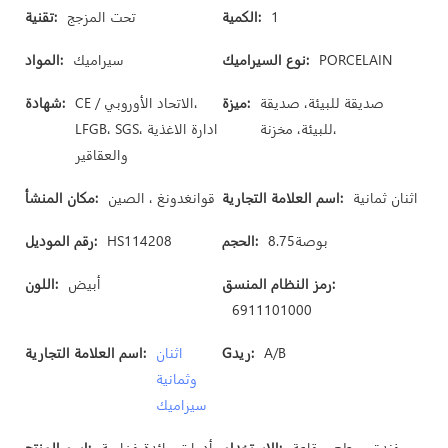
1
الكمية:
تحت المزجج
تقنية:
PORCELAIN
نوع السيراميك:
سيراميك
المواد:
صديقة للبيئة، صديقة
ميزة:
CE / الاتحاد الأوروبي،
شهادة:
للبيئة، مخزنة،
LFGB، SGS، ادارة الاغذية
والعقاقير
اثنان ثمانية
اسم العلامة التجارية:
قوانغدونغ ، الصين
مكان المنشأ:
بوصة8.75
الحجم:
HS114208
رقم الموديل:
رمز النظام المنسق:
أبيض
اللون:
6911101000
A/B
Gريد:
اثنان
اسم العلامة التجارية:
وثمانية
سيراميك
فندق، مطعم، قاعة
الاستخدام:
أدوات مائدة فخارية
اسم المنتج: