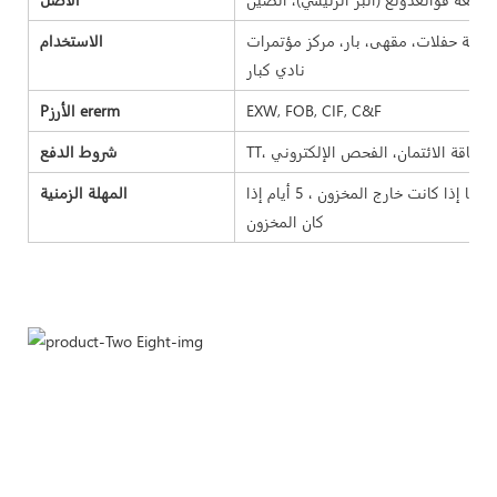
اعة حفلات، مقهى، بار، مركز مؤتمرات
الاستخدام
نادي كبار
EXW, FOB, CIF, C&F
Pالأرز ererm
شروط الدفع
مهلة العينة 7-15 يومًا ، مهلة البضائع السائبة 25-35 يومًا إذا كانت خارج المخزون ، 5 أيام إذا
المهلة الزمنية
كان المخزون