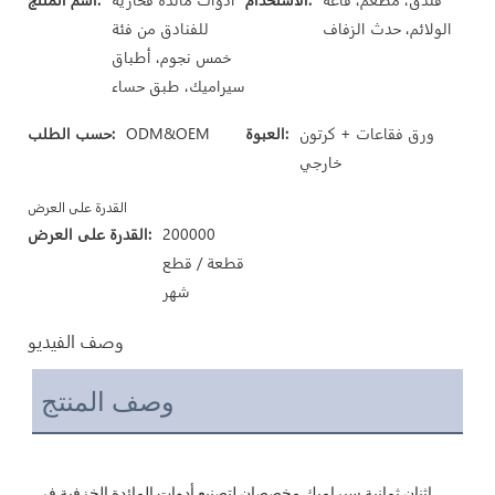
الولائم، حدث الزفاف
للفنادق من فئة
خمس نجوم، أطباق
سيراميك، طبق حساء
ورق فقاعات + كرتون
العبوة:
ODM&OEM
حسب الطلب:
خارجي
القدرة على العرض
200000
القدرة على العرض:
قطعة / قطع
شهر
وصف الفيديو
وصف المنتج
اثنان ثمانية سيراميك مخصصان لتصنيع أدوات المائدة الخزفية في 