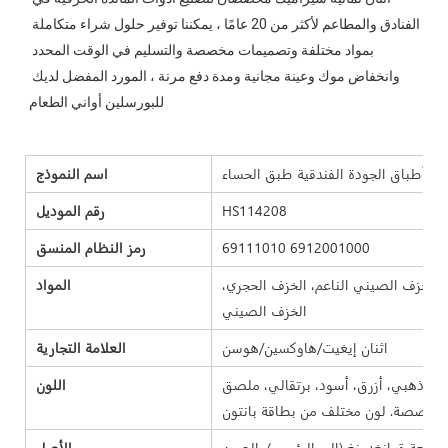
الفنادق والمطاعم لأكثر من 20 عامًا ، يمكننا توفير حلول شراء متكاملة 
بمواد مختلفة وتصميمات مخصصة والتسليم في الوقت المحدد 
وانخفاض موك وعينة مجانية ومدة دفع مرنة ، المورد المفضل لديك 
اسم النموذج
HS114208
رقم الموديل
69111010 6912001000
رمز النظام المنسق
 الخزف الصيني الناعم، الخزف الحجري،
المواد
الخزف الصيني
اثنان إيغيت/هاوكسين/هوسن
العلامة التجارية
، ذهبي، أزرق، أسود، برتقالي، ملصق
اللون
الأصل