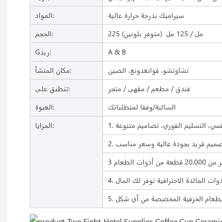
سيراميك بدرجة حرارة عالية
المواد:
225 مل / 125 مل (متوفر بلونين)
الحجم:
A & B
Gريد:
تشاوتشو، قوانغدونغ، الصين
مكان المنشأ:
فندق / مطعم / مقهى / متجر
تنطبق على:
السائبة/وفقا لمتطلباتك
العبوة:
المزايا:
 تصميم فريد بجودة عالية وسعر مناسب
 أدوات الطعام
دوات المائدة الاحترافية توفر لك المال
 الطعام الخزفية المخصصة من أي شكل