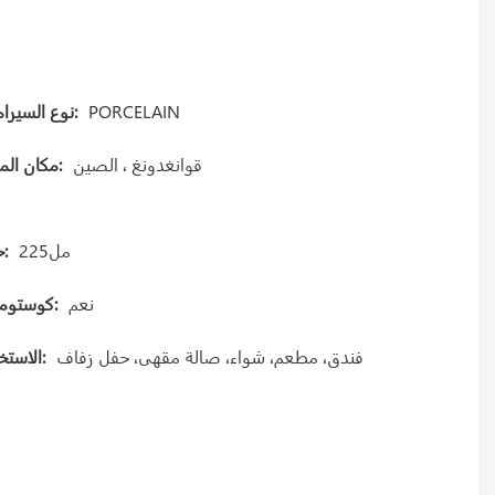
PORCELAIN
نوع السيراميك:
قوانغدونغ ، الصين
مكان المنشأ:
مل225
حجم:
نعم
كوستوميد؟:
فندق، مطعم، شواء، صالة مقهى، حفل زفاف
الاستخدام: