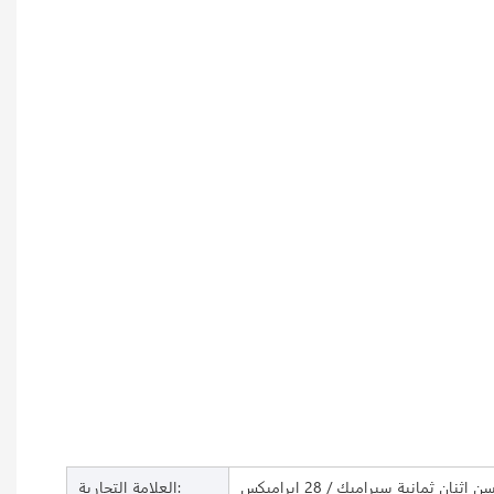
اثنان ثمانية سيراميك / 28 إيراميكس
العلامة التجارية: