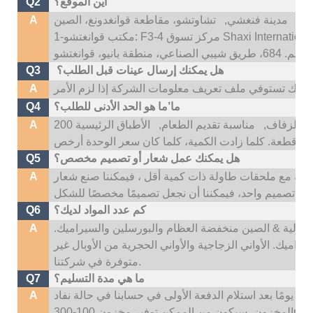
أين الموقع؟
Q2
تو،
مدينة فنغشي,
A
هل يمكنك إرسال عينات قبل الطلب؟
Q3
A
ما’ما هو الحد الأدنى للطلب؟
Q4
 الزفاف,
مناسبة تقديم الطعام,
الأطباق الرئيسية 200
A
هل يمكنك عمل شعار أو تصميم مخصص؟
Q5
، إذا كانت اللوحات الرئيسية أكثر من 500 قطعة مع ملحقات طاولة ذات كمية أقل ، فيمكننا صنع شعار
A
كم عدد المواد لديك؟
Q6
نا: عالية & الصين منخفضة العظام والبورسلين والسيراميك.
A
راميك. الأواني الزجاجية والأواني الحجرية من الأوبال غير
متوفرة في شركتنا.
ما هي مدة التسليم؟
Q7
عادةً ما يكون وقت التسليم لدينا هو 35 ~ 45 يومًا بعد استلام الدفعة الأولى في حسابنا في حالة نفاد
A