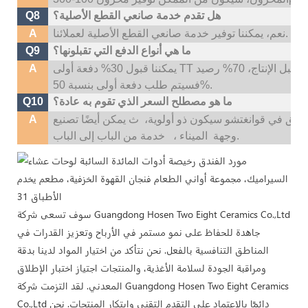
هل تقدم خدمة صانعي القطع الأصلية؟
Q8
نعم، يمكننا توفير خدمة صانعي القطع الأصلية لعملائنا.
A
ما هي أنواع الدفع التي تقبلونها؟
Q9
يمكننا قبول 30% دفعة أولى TT قبل الإنتاج، 70% رصيد TT قبل التسليم؛ إذا كنت بحاجة إلى شعار مخصص،
A
فسيتم طلب دفعة أولى بنسبة 50%.
ما هو مصطلح السعر الذي تقوم به عادة؟
Q10
سابق في قوانغتشو سيكون ذو أولوية،
ث
A
خدمة من الباب إلى الباب.
وجهة
الميناء ،
سوف تسعى شركة Guangdong Hosen Two Eight Ceramics Co.,Ltd
جاهدة للحفاظ على نمو مستمر في الأرباح وتعزيز القدرات في
المناطق التنافسية بالفعل. نحن نتأكد من اختيار المواد لدينا بدقة
ومراقبة الجودة لسلامة الأغذية، والمنتجات اجتياز اختبار الإطلاق
المعدني. لقد التزمت شركة Guangdong Hosen Two Eight Ceramics
Co.,Ltd دائمًا بالاعتماد على التقدم التقني وابتكار المنتجات. نحن