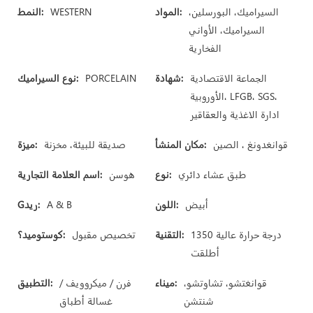
السيراميك، البورسلين،
المواد:
WESTERN
النمط:
السيراميك، الأواني
الفخارية
الجماعة الاقتصادية
شهادة:
PORCELAIN
نوع السيراميك:
الأوروبية، LFGB، SGS،
ادارة الاغذية والعقاقير
قوانغدونغ ، الصين
مكان المنشأ:
صديقة للبيئة، مخزنة
ميزة:
طبق عشاء دائري
نوع:
هوسن
اسم العلامة التجارية:
أبيض
اللون:
A & B
Gريد:
1350 درجة حرارة عالية
التقنية:
تخصيص مقبول
كوستوميد؟:
أطلقت
قوانغتشو، تشاوتشو،
ميناء:
فرن / ميكروويف /
التطبيق:
شنتشن
غسالة أطباق