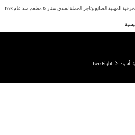
يسية
Two Eight