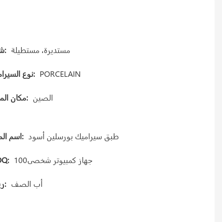
مستديرة، مستطيلة
شكل:
PORCELAIN
نوع السيراميك:
الصين
مكان المنشأ:
طبق سيراميك بورسلين أسود
اسم المنتج:
جهاز كمبيوتر شخصى100
Q:
أب الصف
Gريد: