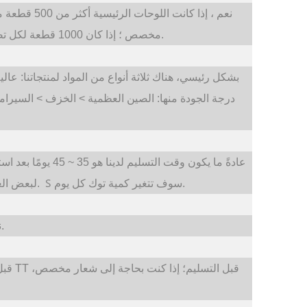
نعم ، إذا كان
مخصص ؛ إذا كان 1000 قطعة لكل تصميم واحد، فيمكننا أن نجعل تصميمًا مخصصًا للشكل.
بشكل رئيسي، هناك ثلاثة أنواع من المواد لمنتجاتنا: ع
درجة الجودة منها: الصين العظمية > الخزف > السيراميك.
عادةً ما يكون وقت ال
S
سوف تتغير كمية توك كل يوم.
سيكون من الممكن توفير مخزون 100-300ps لبعض العناصر.
نعم، يمكننا توفير خدمة صانعي القطع الأصلية لعملائنا.