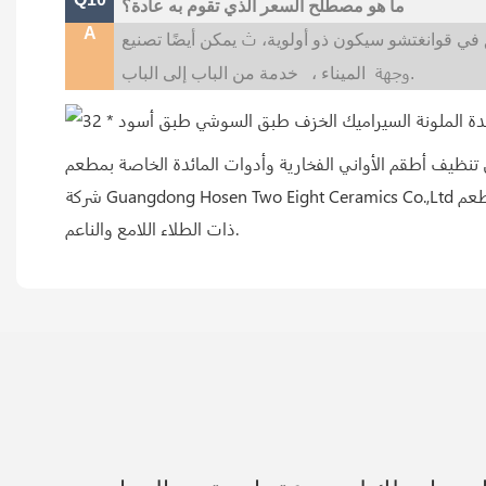
ما هو مصطلح السعر الذي تقوم به عادة؟
A
ث
 في قوانغتشو سيكون ذو أولوية،
وجهة
خدمة من الباب إلى الباب.
الميناء ،
أواني الفخارية وأدوات المائدة الخاصة بمطعم Two Eight ذات الطلاء اللامع والناعم. تمتلك
شركة Guangdong Hosen Two Eight Ceramics Co.,Ltd مجموعة من المواهب القوية والمغامرة عالية الجودة. من السهل تنظيف أطقم الأواني الفخارية وأدوات المائدة الخاصة بمطعم Two Eight
ذات الطلاء اللامع والناعم.