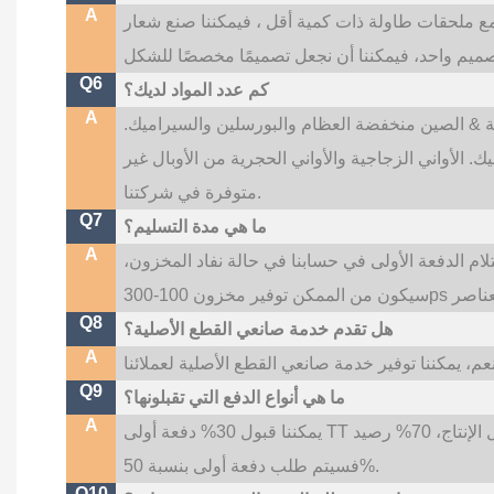
A
ت اللوحات الرئيسية أكثر من 500 قطعة مع ملحقات طاولة ذات كمية أقل ، فيمكننا صنع شعار
Q6
كم عدد المواد لديك؟
A
الية & الصين منخفضة العظام والبورسلين والسيراميك.
 الأواني الزجاجية والأواني الحجرية من الأوبال غير
متوفرة في شركتنا.
Q7
ما هي مدة التسليم؟
A
تسليم لدينا هو 35 ~ 45 يومًا بعد استلام الدفعة الأولى في حسابنا في حالة نفاد المخزون،
Q8
هل تقدم خدمة صانعي القطع الأصلية؟
A
Q9
ما هي أنواع الدفع التي تقبلونها؟
A
يمكننا قبول 30% دفعة أولى TT قبل الإنتاج، 70% رصيد TT قبل التسليم؛ إذا كنت بحاجة إلى شعار مخصص،
فسيتم طلب دفعة أولى بنسبة 50%.
Q10