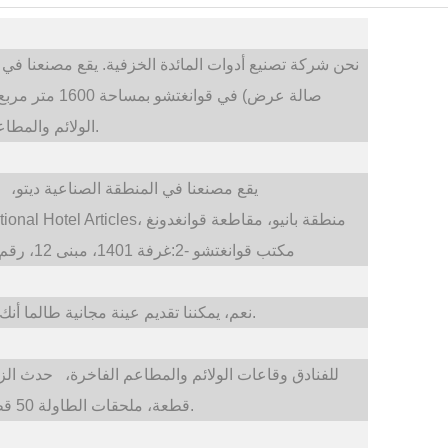
نحن شركة تصنيع أدوات المائدة الخزفية. يقع مصنعنا في تشاوتشو بمساحة 20000 
صالة عرض) في قوانغتشو بمساحة 1600 متر مربع
حدث الزفاف، مناسبة تقديم الطعام الخ.
الولائم والمطا
تشاوتشو، مقاطعة قوانغدونغ، الصين
يقع مصنعنا في المنطقة الصناعية ديتو،
م
مكتب قوانغتشو-1: F3-4 مركز تسوق Shaxi International Hotel Articles، منطقة بانيو، مقاطعة قوانغدونغ
مكتب قوانغتشو -2:غرفة 1401، مبنى 12، رقم. 684، طريق شيبي الصناعي، منطقة بانيو، قوانغتشو
نعم، يمكننا تقديم عينة مجانية طالما أنك تستوفي ملف تعريف معلومات الشركة إذا لزم الأمر.
للفنادق وقاعات الولائم والمطاعم الفاخرة،
حدث الز
قطعة، ملحقات الطاولة 50 قطعة. كلما زادت الكمية، كلما كان سعر الوحدة أرخص.