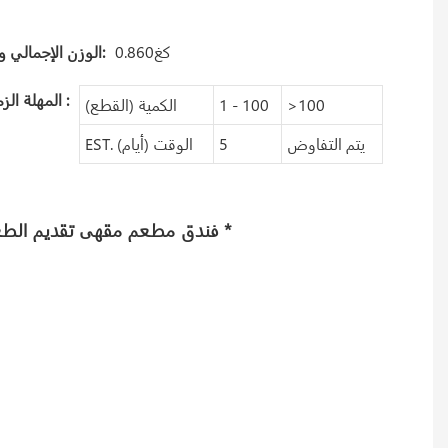
كغ0.860
الوزن الإجمالي واحد:
:
المهلة الزمنية
>100
1 - 100
الكمية (القطع)
يتم التفاوض
5
EST. الوقت (أيام)
فندق مطعم مقهى تقديم الطعام لوازم الحفلات الحدث أدوات المائدة الملونة الأسود السيراميك طبق سوشي من البورسلين *