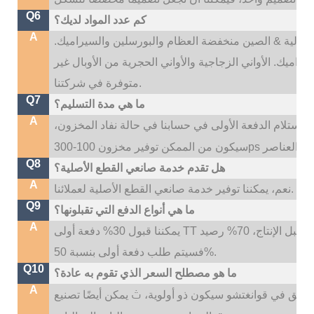
Q6
كم عدد المواد لديك؟
A
نا: عالية & الصين منخفضة العظام والبورسلين والسيراميك.
راميك. الأواني الزجاجية والأواني الحجرية من الأوبال غير
متوفرة في شركتنا.
Q7
ما هي مدة التسليم؟
A
ون وقت التسليم لدينا هو 35 ~ 45 يومًا بعد استلام الدفعة الأولى في حسابنا في حالة نفاد المخزون،
Q8
هل تقدم خدمة صانعي القطع الأصلية؟
A
نعم، يمكننا توفير خدمة صانعي القطع الأصلية لعملائنا.
Q9
ما هي أنواع الدفع التي تقبلونها؟
A
يمكننا قبول 30% دفعة أولى TT قبل الإنتاج، 70% رصيد TT قبل التسليم؛ إذا كنت بحاجة إلى شعار مخصص،
فسيتم طلب دفعة أولى بنسبة 50%.
Q10
ما هو مصطلح السعر الذي تقوم به عادة؟
A
ث
لسابق في قوانغتشو سيكون ذو أولوية،