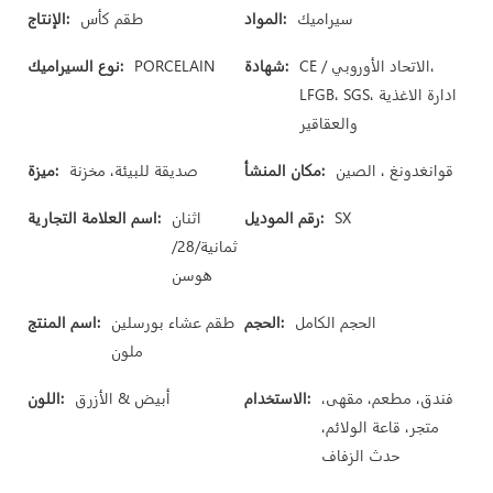
سيراميك
المواد:
طقم كأس
الإنتاج:
CE / الاتحاد الأوروبي،
شهادة:
PORCELAIN
نوع السيراميك:
LFGB، SGS، ادارة الاغذية
والعقاقير
قوانغدونغ ، الصين
مكان المنشأ:
صديقة للبيئة، مخزنة
ميزة:
SX
رقم الموديل:
اثنان
اسم العلامة التجارية:
ثمانية/28/
هوسن
الحجم الكامل
الحجم:
طقم عشاء بورسلين
اسم المنتج:
ملون
فندق، مطعم، مقهى،
الاستخدام:
أبيض & الأزرق
اللون:
متجر، قاعة الولائم،
حدث الزفاف