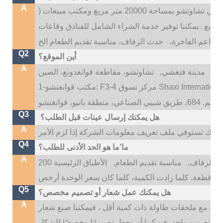
A
 20000 متر مربع ومكتب مبيعات (
.
يمكننا توفير خدمة الشراء الشامل للفنادق وقاعات
المطاعم الفاخرة،
Q2
أين الموقع؟
A
تو،
مدينة فنغشي,
Q3
هل يمكنك إرسال عينات قبل الطلب؟
A
Q4
ما’ما هو الحد الأدنى للطلب؟
A
 الزفاف,
مناسبة تقديم الطعام,
الأطباق الرئيسية 200
Q5
هل يمكنك عمل شعار أو تصميم مخصص؟
A
، إذا كانت اللوحات الرئيسية أكثر من 500 قطعة مع ملحقات طاولة ذات كمية أقل ، فيمكننا صنع شعار