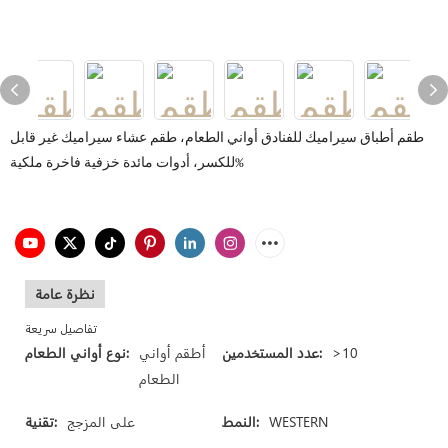
طقم أطباق سيراميك للفنادق أواني الطعام، طقم عشاء سيراميك غير قابل
للكسر، أدوات مائدة خزفية فاخرة ملكية%
نظرة عامة
تفاصيل سريعة
>10
عدد المستخدمين:
أطقم أواني
نوع أواني الطعام:
الطعام
WESTERN
النمط:
على المزجج
تقنية: