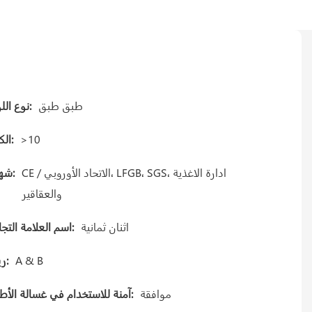
طبق طبق
نوع اللوحة:
>10
الكمية:
CE / الاتحاد الأوروبي، LFGB، SGS، ادارة الاغذية
شهادة:
والعقاقير
اثنان ثمانية
اسم العلامة التجارية:
A & B
Gريد:
موافقة
آمنة للاستخدام في غسالة الأطباق: