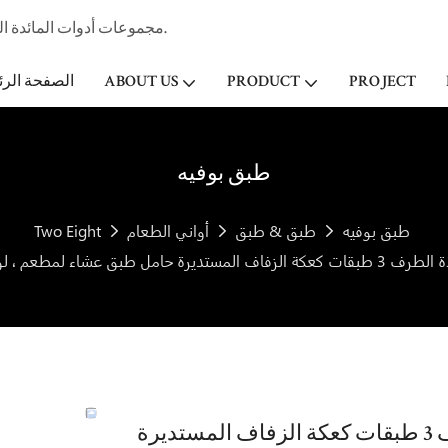
مجموعات أدوات المائدة الخزفية المهنية الصانع وتاجر الجملة لفندق ستار & مطعم منذ عام 1998.
PROJECT
PRODUCT
ABOUT US
الصفحة الرئ
طبق بوفيه
طبق بوفيه
طبق & طبق
أواني الطعام
Two Eight
تقديم الطعام البيضاء تخصيص
رائجة البيع الأواني الفخارية أدوات المائدة الطرف 3 طبقات كعكة الزفاف المستديرة