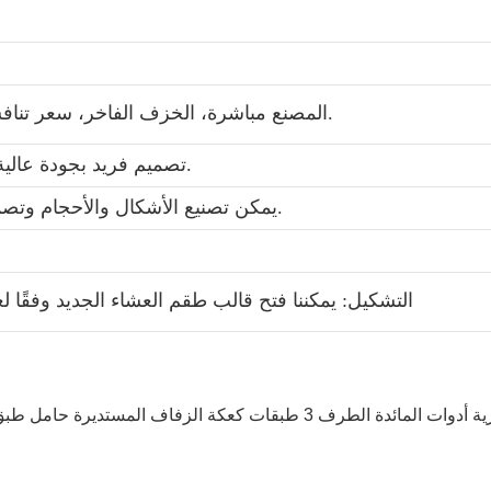
1. المصنع مباشرة، الخزف الفاخر، سعر تنافسي، التسليم الفوري، تصاميم متنوعة.
2. تصميم فريد بجودة عالية وسعر مناسب، ملصق أو لون مزجج.
3. يمكن تصنيع الأشكال والأحجام وتصميم الملصقات والألوان حسب الطلب.
5. التشكيل: يمكننا فتح قالب طقم العشاء الجديد وفقًا 