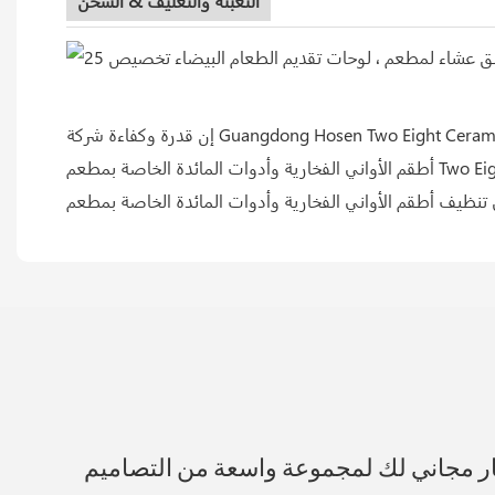
التعبئة والتغليف & الشحن
إن قدرة وكفاءة شركة Guangdong Hosen Two Eight Ceramics Co.,Ltd لتصنيع مجموعات أواني الطعام الخزفية سوف تلبي ضرورة أواني الطعام الصينية الفاخرة بسرعة عالية. من السهل تنظيف
أطقم الأواني الفخارية وأدوات المائدة الخاصة بمطعم Two Eight ذات الطلاء اللامع والناعم. شركة Guangdong Hosen Two Eight Ceramics Co.,Ltd لديها اختبارات صارمة للجودة حتى تلبي
ار مجاني لك لمجموعة واسعة من التصاميم