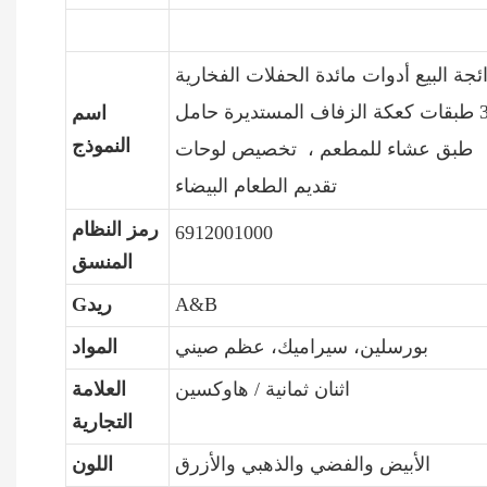
ئجة البيع أدوات مائدة الحفلات الفخارية
3 طبقات كعكة الزفاف المستديرة حامل
اسم
النموذج
طبق عشاء للمطعم ، تخصيص لوحات
تقديم الطعام البيضاء
رمز النظام
6912001000
المنسق
A&B
Gريد
بورسلين، سيراميك، عظم صيني
المواد
اثنان ثمانية / هاوكسين
العلامة
التجارية
الأبيض والفضي والذهبي والأزرق
اللون