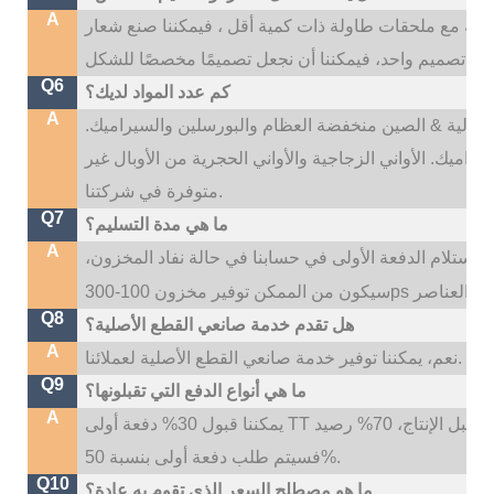
A
، إذا كانت اللوحات الرئيسية أكثر من 500 قطعة مع ملحقات طاولة ذات كمية أقل ، فيمكننا صنع شعار
Q6
كم عدد المواد لديك؟
A
نا: عالية & الصين منخفضة العظام والبورسلين والسيراميك.
راميك. الأواني الزجاجية والأواني الحجرية من الأوبال غير
متوفرة في شركتنا.
Q7
ما هي مدة التسليم؟
A
ون وقت التسليم لدينا هو 35 ~ 45 يومًا بعد استلام الدفعة الأولى في حسابنا في حالة نفاد المخزون،
Q8
هل تقدم خدمة صانعي القطع الأصلية؟
A
نعم، يمكننا توفير خدمة صانعي القطع الأصلية لعملائنا.
Q9
ما هي أنواع الدفع التي تقبلونها؟
A
يمكننا قبول 30% دفعة أولى TT قبل الإنتاج، 70% رصيد TT قبل التسليم؛ إذا كنت بحاجة إلى شعار مخصص،
فسيتم طلب دفعة أولى بنسبة 50%.
Q10
ما هو مصطلح السعر الذي تقوم به عادة؟