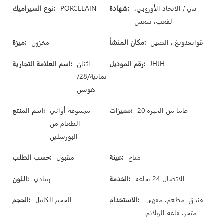
سي / الاتحاد الأوروبي،
شهادة:
PORCELAIN
نوع السيراميك:
لفغب، سغس
قوانغدونغ ، الصين
مكان المنشأ:
مخزون
ميزة:
JHJH
رقم الموديل:
اثنان
اسم العلامة التجارية:
ثمانية/28/
هوسن
20 عاما من الخبرة
مميزات:
مجموعة أواني
اسم المنتج:
الطعام من
البورسلين
متاح
عينة:
مقبول
حسب الطلب:
الاتصال 24 ساعة
الخدمة:
رمادي
اللون:
فندق، مطعم، مقهى،
الاستخدام:
الحجم الكامل
الحجم:
متجر، قاعة الولائم،