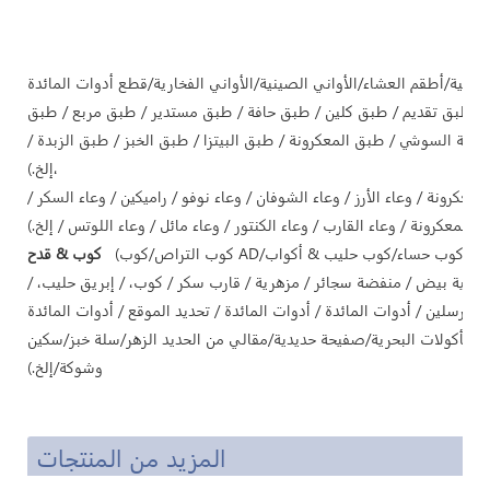
/ طبق تقديم / طبق كلين / طبق حافة / طبق مستدير / طبق مربع / طبق
ة السوشي / طبق المعكرونة / طبق البيتزا / طبق الخبز / طبق الزبدة /
إلخ.)،
معكرونة / وعاء الأرز / وعاء الشوفان / وعاء نوفو / راميكين / وعاء السكر /
كوب & قدح
صينية بيض / منفضة سجائر / مزهرية / قارب سكر / كوب، / إبريق حليب، /
ورسلين / أدوات المائدة / أدوات المائدة / تحديد الموقع / أدوات المائدة
وقد المأكولات البحرية/صفيحة حديدية/مقالي من الحديد الزهر/سلة خبز/سكين
وشوكة/إلخ.)
المزيد من المنتجات