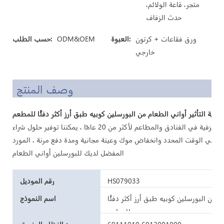
متجر، قاعة الولائم،
حدث الزفاف
ورق فقاعات + كرتون
العبوة:
ODM&OEM
حسب الطلب:
خارجي
وصف المنتج
عالية التأثير أواني الطعام من البورسلين كوبيه طبق أرز أكثر دفئًا للمطعم
اثنان ثمانية سيراميك مخصصان لتصنيع أدوات المائدة الخزفية في الفنادق والمطاعم لأكثر من 20 عامًا ، يمكننا توفير حلول شراء
 في الوقت المحدد وانخفاض موك وعينة مجانية ومدة دفع مرنة ، المورد
المفضل لديك للبورسلين أواني الطعام
HS079033
رقم الموديل
ام من البورسلين كوبيه طبق أرز أكثر دفئًا
اسم النموذج
للمطعم