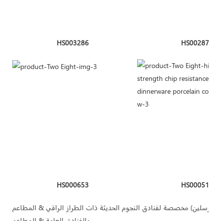
HS003286
HS002876
HS000653
HS000510
لبورسلين) مخصصة لفنادق النجوم الحديثة ذات الطراز الراقي & المطاعم
والفنادق العامة & المطاعم.