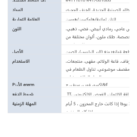
69111010 6912001000
رمز النظام المنسق
 العظام الصينية الجديدة، الخزف الحجري
المواد
اثنان ثمانية/هاوكسين/هوسن
العلامة التجارية
أبيض عاجي، رمادي أبيض، فضي، ذهبي،
اللون
عة مخصصة. طلاء ملون، ألوان مختلفة من
بطاقة بانتون.
قاطعة قوانغدونغ (البر الرئيسي)، الصين
الأصل
ث زفاف، قاعة الولائم، مقهى، منتجعات،
الاستخدام
يدي، مقصف موضوعي، تناول الطعام في
الهواء الطلق، منزلي
إكسو، فوب، سيف، ج&F
Pالأرز ererm
شروط الدفع
مهلة العينة 7-15 يومًا ، مهلة البضائع السائبة 25-35 يومًا إذا كانت خارج المخزون ، 5 أيام
المهلة الزمنية
إذا كان المخزون