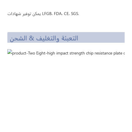
يمكن توفير شهادات LFGB، FDA، CE، SGS.
التعبئة والتغليف & الشحن