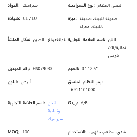
الصين العظام
نوع السيراميك:
سيراميك
المواد:
صديقة للبيئة، صديقة
ميزة:
CE / EU
شهادة:
للبيئة، مخزنة،
اثنان
اسم العلامة التجارية:
قوانغدونغ ، الصين
مكان المنشأ:
ثمانية/28/
هوسن
3"-12.5"
الحجم:
HS079033
رقم الموديل:
رمز النظام المنسق:
أبيض
اللون:
6911101000
A/B
Gريد:
اثنان
اسم العلامة التجارية:
وثمانية
سيراميك
فندق، مطعم، مقهى،
الاستخدام:
100
MOQ: