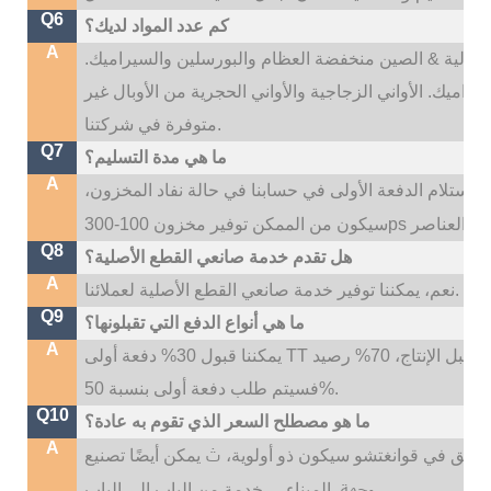
Q6
كم عدد المواد لديك؟
A
نا: عالية & الصين منخفضة العظام والبورسلين والسيراميك.
راميك. الأواني الزجاجية والأواني الحجرية من الأوبال غير
متوفرة في شركتنا.
Q7
ما هي مدة التسليم؟
A
ون وقت التسليم لدينا هو 35 ~ 45 يومًا بعد استلام الدفعة الأولى في حسابنا في حالة نفاد المخزون،
Q8
هل تقدم خدمة صانعي القطع الأصلية؟
A
نعم، يمكننا توفير خدمة صانعي القطع الأصلية لعملائنا.
Q9
ما هي أنواع الدفع التي تقبلونها؟
A
يمكننا قبول 30% دفعة أولى TT قبل الإنتاج، 70% رصيد TT قبل التسليم؛ إذا كنت بحاجة إلى شعار مخصص،
فسيتم طلب دفعة أولى بنسبة 50%.
Q10
ما هو مصطلح السعر الذي تقوم به عادة؟
A
ث
لسابق في قوانغتشو سيكون ذو أولوية،
وجهة
خدمة من الباب إلى الباب.
الميناء ،