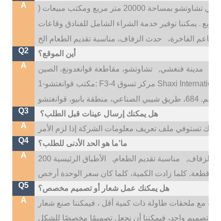
A
 20000 متر مربع ومكتب مبيعات (
.
يمكننا توفير خدمة الشراء الشامل للفنادق وقاعات
المطاعم الفاخرة،
Q2
أين الموقع؟
A
تو،
مدينة فنغشي,
Q3
هل يمكنك إرسال عينات قبل الطلب؟
A
Q4
ما’ما هو الحد الأدنى للطلب؟
A
 الزفاف,
مناسبة تقديم الطعام,
الأطباق الرئيسية 200
Q5
هل يمكنك عمل شعار أو تصميم مخصص؟
A
، إذا كانت اللوحات الرئيسية أكثر من 500 قطعة مع ملحقات طاولة ذات كمية أقل ، فيمكننا صنع شعار