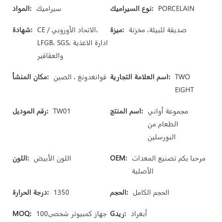
PORCELAIN
نوع السيراميك:
سيراميك
المواد:
صديقة للبيئة، مخزنة
ميزة:
CE / الاتحاد الأوروبي،
شهادة:
LFGB، SGS، ادارة الاغذية
والعقاقير
TWO
اسم العلامة التجارية:
قوانغدونغ ، الصين
مكان المنشأ:
EIGHT
مجموعة أواني
اسم المنتج:
TW01
رقم الموديل:
الطعام من
البورسلين
مرحبا بكم تصنيع المعدات
OEM:
اللون الأبيض
اللون:
الأصلية
الحجم الكامل
الحجم:
1350
درجة الحرارة:
أبغراد
Gريد:
جهاز كمبيوتر شخصى100
MOQ: