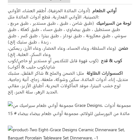
أواني الطعام
(أدوات المائدة الخزفية)، أطقم العشاء، الأواني
الصينية، الأواني الفخارية، قطع أدوات المائدة مثل:
لوحة من السيراميك
(طبق شاحن ، طبق ، طبق مستدير ، طبق مربع ،
طبق مستطيل ، طبق بيضاوي ، طبق حساء ، طبق كعكة ، طبق
سوشي ، طبق معكرونة ، طبق نودلز ، طبق بيتزا ، طبق كسر ، طبق
زبدة ، طبق ستيك إلخ.) ،
صَحن
(وعاء السلطة، وعاء الحساء، وعاء الخضار، وعاء الأرز، ريمكين،
وعاء السكر، العلبة، إلخ.)
كوب & قدح
(كوب قهوة قابل للتكديس أو مستدير أو خاص/كوب
شاي/كوب حليب & أكواب)
اكسسوارات الطاولة
مثل: الصحن والملح & شاكر الفلفل، مشبك
منديل، إناء، أدوات المائدة، سكين وشوكة، ملعقة، زجاج، آنية زجاجية،
لوح خشب البيتزا، موقد المأكولات البحرية، أطباق الأزيز، مقالي
الحديد الزهر، سلة الخبز، إلخ.