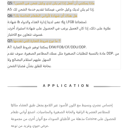
ماذا يمكنني أن أفعل إذا لم يكن لدي وكيل شحن في الصين؟
Q5:
A5: إذا لم يكن لديك وكيل خاص، فيمكننا تقديم خدمة الشحن لك.
هل هناك أي شهادة لأواني الطعام الخاصة بك؟
Q6:
ج6: نعم، لدينا إدارة الغذاء والدواء & شهادة LFGB لمنتجاتنا.
علاوة على ذلك، إذا كان العميل يرغب في الحصول على شهادة استيراد أخرى،
فسوف نتعاون مع الاختبار.
ما نوع شروط التجارة التي تقدمها？
Q7:
A7: يمكننا توفير شروط التجارة EXW/FOB/CIF/DDU/DDP.
عادة بالنسبة للطلبات الصغيرة مثل عملاء المطاعم الصغيرة، سوف نقدم DDP. من
السهل عليهم استلام البضائع ولا
بحاجة للقلق بشأن قضايا الشحن.
APPLICATION
إحساس عصري وبسيط مع اللون الأسود غير اللامع يجعل طبق العشاء مثاليًا
للمطاعم العصرية الراقية والحانة الصغيرة والمناسبات. اصنع أواني طعام
مذهلة من الأطباق السوداء مع ألوان أخرى من مجموعة Cuisine للحصول على
عرض حيوي وفريد ​​من نوعه.