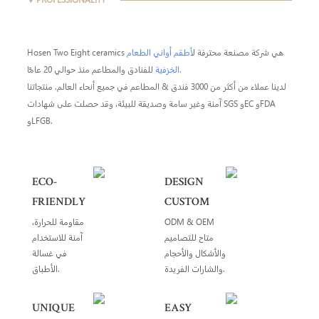
Hosen Two Eight ceramics هي شركة مصنعة محترفة ل
أطقم أواني الطعام
للفنادق والمطاعم منذ حوالي 20 عامًا.
الخزفية
لدينا عملاء من أكثر من 3000 فندق & المطاعم في جميع أنحاء العالم. منتجاتنا
آمنة وغير سامة وصديقة للبيئة، وقد حصلت على شهادات SGS وEC وFDA
وLFGB.
ECO-
DESIGN
FRIENDLY
CUSTOM
ODM & OEM
مقاومة للحرارة،
متاح للتصاميم
آمنة للاستخدام
والأشكال والأحجام
في غسالة
والشارات الفريدة.
الأطباق.
UNIQUE
EASY