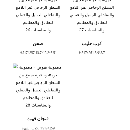
كوب حليب
صَحن
HS174257 13.7*12.2*6 5"
HS174261 8.9*8.7
فنجان قهوة
كوب القهوة: HS174259