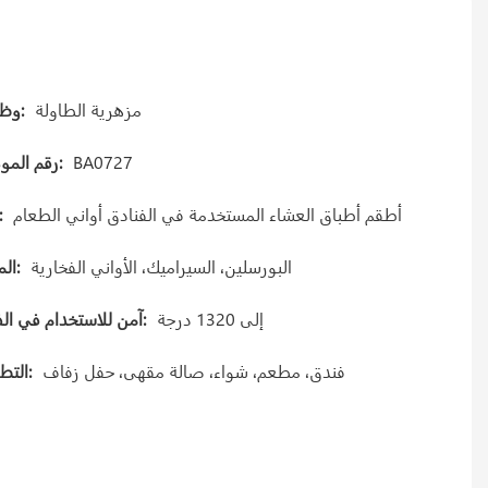
مزهرية الطاولة
وظيفة:
BA0727
رقم الموديل:
أطقم أطباق العشاء المستخدمة في الفنادق أواني الطعام
نوع
البورسلين، السيراميك، الأواني الفخارية
المواد:
إلى 1320 درجة
آمن للاستخدام في الفرن:
فندق، مطعم، شواء، صالة مقهى، حفل زفاف
التطبيق: