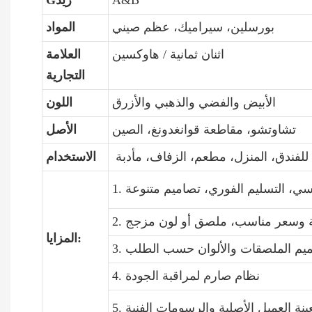
A&B
Gريد
بورسلين، سيراميك، عظم صيني
المواد
اثنان ثمانية / هاوكسين
العلامة
التجارية
الأبيض والفضي والذهبي والأزرق
اللون
تشاوتشو، مقاطعة قوانغدونغ، الصين
الأصل
للفندق، المنزل، مطعم، الزفاف، مأدبة
الاستخدام
المزايا:
4. نظام صارم لمراقبة الجودة
لعينة العميل الأصلية والرسومات الفنية