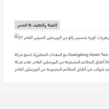
التعبئة والتغليف & الشحن
مع المعدات المتطورة، تتمتع شركة Guangdong Hosen Two Eight Ceramics Co.,Ltd بقدرة إنتاجية قوية. بالمقارنة مع البورسلين ذو الجودة الرديئة من العلامات التجارية الأخرى، لا توجد شوائب في
أطباق المطاعم المصنوعة من البورسلين الفاخر. تقدم شركة Guangdong Hosen Two Eight Ceramics Co.,Ltd الدعم الفني لخدمات ما بعد البيع لعملائها في الخارج. بالمقارنة مع البورسلين ذو