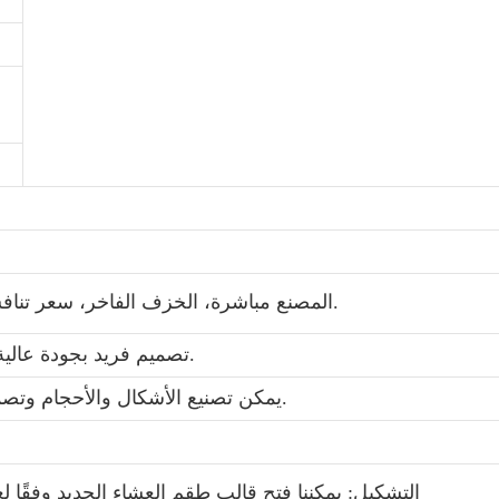
1. المصنع مباشرة، الخزف الفاخر، سعر تنافسي، التسليم الفوري، تصاميم متنوعة.
2. تصميم فريد بجودة عالية وسعر مناسب، ملصق أو لون مزجج.
3. يمكن تصنيع الأشكال والأحجام وتصميم الملصقات والألوان حسب الطلب.
5. التشكيل: يمكننا فتح قالب طقم العشاء الجديد وفقًا 