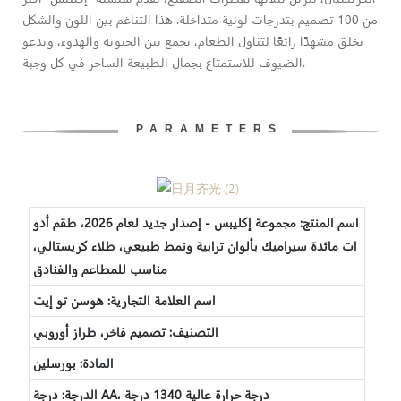
من 100 تصميم بتدرجات لونية متداخلة. هذا التناغم بين اللون والشكل
يخلق مشهدًا رائعًا لتناول الطعام، يجمع بين الحيوية والهدوء، ويدعو
الضيوف للاستمتاع بجمال الطبيعة الساحر في كل وجبة.
PARAMETERS
اسم المنتج:
مجموعة إكليبس - إصدار جديد لعام 2026، طقم أدو
ات مائدة سيراميك بألوان ترابية ونمط طبيعي، طلاء كريستالي،
مناسب للمطاعم والفنادق
اسم العلامة التجارية: هوسن تو إيت
التصنيف: تصميم فاخر، طراز أوروبي
المادة: بورسلين
الدرجة: درجة AA، درجة حرارة عالية 1340 درجة