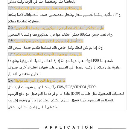
الخاصة بك، وسنتصل بك في أقرب وقت ممكن.
هل يمكنك وضع شعار مخصص على المنتجات؟
Q3:
ج٣: بالتأكيد، يمكننا تصميم شعار وشعار مخصصين حسب متطلباتك. (كما يمكننا
مشاركة نماذجنا معك).
هل منتجاتكم آمنة للاستخدام في الميكروويف وغسالة الصحون؟
Q4:
ج4: نعم، جميع منتجاتنا يمكن استخدامها في الميكروويف وغسالة الصحون.
ماذا أفعل إذا لم يكن لدي وكيل شحن في الصين؟
Q5:
ج5: إذا لم يكن لديك وكيل خاص بك، فيمكننا تقديم خدمة الشحن لك.
هل يوجد أي شهادة لأدوات المائدة الخاصة بكم؟
Q6:
ج6: نعم، لدينا شهادة إدارة الغذاء والدواء الأمريكية وشهادة LFGB لمنتجاتنا.
علاوة على ذلك، إذا رغب العميل في الحصول على شهادة استيراد أخرى، فسوف
نتعاون معه في الاختبار.
ما هي شروط التجارة التي تقدمونها؟
Q7:
ج7: يمكننا توفير شروط تجارية مثل EXW/FOB/CIF/DDU/DDP.
عادةً ما نوفر خدمة التوصيل مع دفع الرسوم (DDP) للطلبات الصغيرة، مثل طلبات
المطاعم الصغيرة. فهذا يُسهّل عليهم استلام البضائع دون أي رسوم إضافية.
لا داعي للقلق بشأن مشاكل الشحن.
APPLICATION