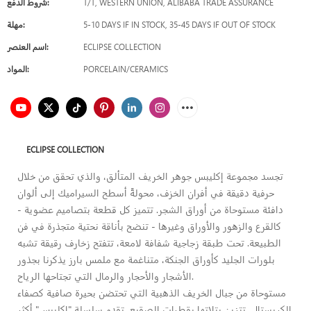
T/T, WESTERN UNION, ALIBABA TRADE ASSURANCE
شروط الدفع:
5-10 DAYS IF IN STOCK, 35-45 DAYS IF OUT OF STOCK
مهلة:
ECLIPSE COLLECTION
اسم العنصر:
PORCELAIN/CERAMICS
المواد:
ECLIPSE COLLECTION
تجسد مجموعة إكليبس جوهر الخريف المتألق، والذي تحقق من خلال
حرفية دقيقة في أفران الخزف، محولةً أسطح السيراميك إلى ألوان
دافئة مستوحاة من أوراق الشجر. تتميز كل قطعة بتصاميم عضوية -
كالقرع والزهور والأوراق وغيرها - تنضح بأناقة نحتية متجذرة في فن
الطبيعة. تحت طبقة زجاجية شفافة لامعة، تتفتح زخارف رقيقة تشبه
بلورات الجليد كأوراق الجنكة، متناغمة مع ملمس بارز يذكرنا بجذور
الأشجار والأحجار والرمال التي تجتاحها الرياح.
مستوحاة من جبال الخريف الذهبية التي تحتضن بحيرة صافية كصفاء
الكريستال، تتزين بتلاتها بقطرات الصقيع، تقدم سلسلة "إكليبس" أكثر