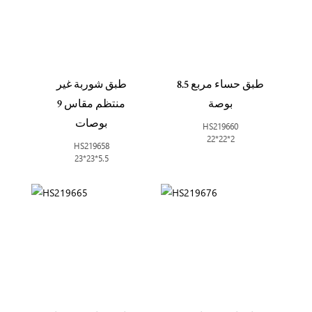
طبق حساء مربع 8.5
طبق شوربة غير
بوصة
منتظم مقاس 9
بوصات
HS219660
22*22*2
HS219658
23*23*5.5