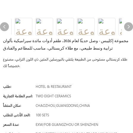
مجموعة إكليبس - وصل حديثًا لعام 2026، طقم أدوات مائدة سيراميكية بألوان
ترابية ونمط طبيعي، مع طلاء كريستالي، مناسب للمطاعم والفنادق
طلاء كريستالي مستوحى من الطبيعة يلتقي بالبورسلين المتين ذي اللون الترابي، مصنوع
خصيصاً لك.
HOTEL & RESTAURANT
طلب:
TWO EIGHT CERAMICS
اسم العلامة التجارية:
CHAOZHOU,GUANGDONG,CHINA
مكان المنشأ:
100 SETS
الحد الأدنى للطلب:
EXW/FOB GUANGZHOU OR SHENZHEN
مدة السعر: