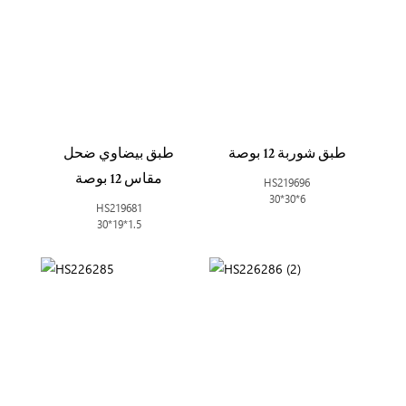
طبق شوربة 12 بوصة
طبق بيضاوي ضحل
مقاس 12 بوصة
HS219696
30*30*6
HS219681
30*19*1.5