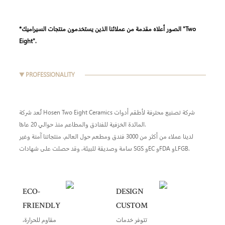
*الصور أعلاه مقدمة من عملائنا الذين يستخدمون منتجات السيراميك "Two
Eight".
▼ PROFESSIONALITY
تُعد شركة Hosen Two Eight Ceramics شركة تصنيع محترفة لأطقم أدوات
المائدة الخزفية للفنادق والمطاعم منذ حوالي 20 عامًا.
لدينا عملاء من أكثر من 3000 فندق ومطعم حول العالم. منتجاتنا آمنة وغير
سامة وصديقة للبيئة، وقد حصلت على شهادات SGS وEC وFDA وLFGB.
ECO-
DESIGN
FRIENDLY
CUSTOM
تتوفر خدمات
مقاوم للحرارة،