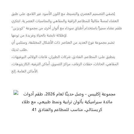
يُضفي التصميم العصري والبسيط، مع اللون الأسود غير اللامع، على طبق
العشاء لمسةً مثاليةً للمطاعم الراقية والمقاهي والمناسبات العصرية. ابتكري
طقم عشاء مميزاً باستخدام أطباق سوداء مع ألوان أخرى من مجموعة "كويزين"
لإطلالة نابضة بالحياة وفريدة من نوعها.
تضم مجموعة فوغ العديد من العناصر ذات الأشكال المختلفة، وستلبي أي
طلب لديك.
ينطبق على: المطاعم، الفنادق، شركات الطيران، قاعات الولائم، البوفيهات،
المقاهي، الحانات، حفلات الزفاف، مراكز التسوق، أماكن الترفيه، الكازينوهات،
الأماكن العامة، إلخ.