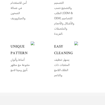
التصميم
آمن للاستخدام
والتصنيع حسب
في غسالة
الطلب (ODM &
الصحون
OEM) للتصاميم
والميكروويف.
والأشكال والأحجام
والملصقات
الفريدة.
UNIQUE
EASY
PATTERN
CLEANING
يسهل تنظيف
أنماط وألوان
المنتجات ذات
متنوعة مع مظهر
الطلاء اللامع
أنيق ومينا لامع.
والناعم.