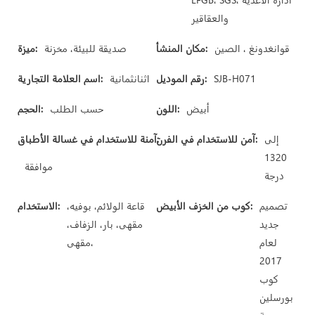
والعقاقير
قوانغدونغ ، الصين
مكان المنشأ:
صديقة للبيئة، مخزنة
ميزة:
SJB-H071
رقم الموديل:
اثنانثمانية
اسم العلامة التجارية:
أبيض
اللون:
حسب الطلب
الحجم:
إلى
آمن للاستخدام في الفرن:
آمنة للاستخدام في غسالة الأطباق:
1320
موافقة
درجة
تصميم
كوب من الخزف الأبيض:
قاعة الولائم، بوفيه،
الاستخدام:
جديد
مقهى، بار، الزفاف،
لعام
مقهى،
2017
كوب
بورسلين