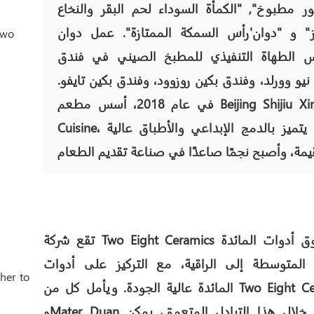
ر مطبوخ", "الكمأة السوداء لحم البقر والنخاع
رز" و "دوان'رأس السمكة الممتازة". عمل دوان
س الطهاة التنفيذي للمطبخ الصيني في فندق
نيو وورلد، وفندق بكين روزوود، وفندق بكين تايفو.
في عام 2018، أسس مطعم Beijing Shijiu Xinjing
Cuisine، الذي يتميز بالدمج الإبداعي والأطباق عالية
تقع شركة Two Eight Ceramics في سوق أدوات المائدة
 المتوسطة إلى الراقية، مع التركيز على أدوات
المائدة عالية الجودة. ويأمل كل من Two Eight Ceramics
وMater Duan أنه من خلال هذا التبادل المتعمق، يمكن