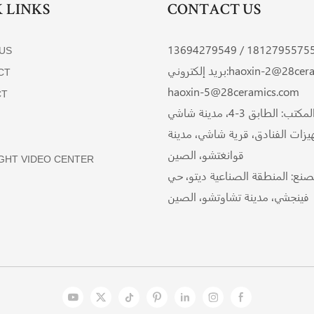
 LINKS
CONTACT US
13694279549
18127955755 
US
haoxin-2@28cera
بريد إلكتروني:
CT
haoxin-5@28ceramics.com
CT
عنوان المكتب: الطابق 3-4، مدينة شاشي
هيزات الفنادق، قرية شاشي، مدينة
قوانغتشو، الصين
GHT VIDEO CENTER
صنع: المنطقة الصناعية ديتو، حي
فينجشي، مدينة تشاوتشو، الصين