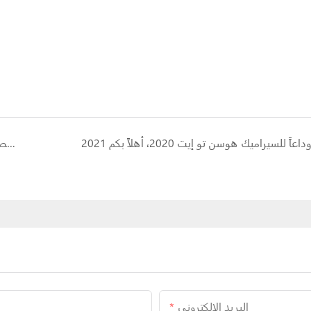
داعاً للسيراميك هوسن تو إيت 2020، أهلاً بكم 2021
احتفل بعيد منتصف الخريف والعيد الوطني مع قطعتين من السيراميك
البريد الإلكتروني