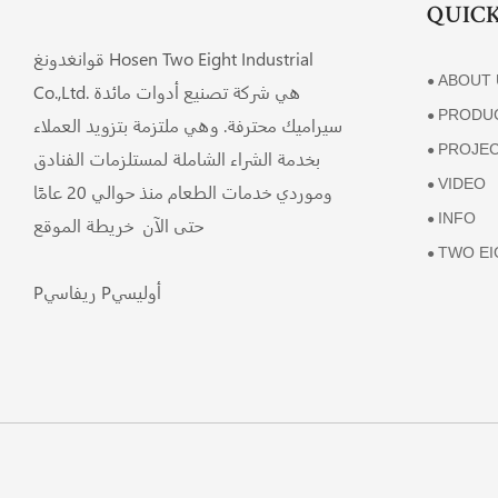
QUICK
قوانغدونغ Hosen Two Eight Industrial
ABOUT 
●
Co.,Ltd. هي شركة تصنيع أدوات مائدة
PRODU
●
سيراميك محترفة. وهي ملتزمة بتزويد العملاء
PROJE
●
بخدمة الشراء الشاملة لمستلزمات الفنادق
VIDEO
●
وموردي خدمات الطعام منذ حوالي 20 عامًا
INFO
●
حتى الآن
خريطة الموقع
TWO EI
●
Pريفاسي Pأوليسي