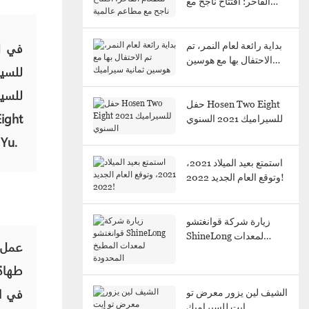
الفاخر: افتتاح ناجح مع
مطاعم عالمية
بداية رائعة لعام النمر، تم
الاحتفال بها مع هوسين
ثمانية سيراميك
حفل Hosen Two Eight
للسيراميك 2021 السنوي
Ceramics عن ترحي
استمتع بعيد الميلاد 2021،
وتوقع العام الجديد 2022!
زيارة شركة قوانغتشو
ShineLong لمعدات
عمل 
المطبخ المحدودة
طهاة
في ا
الشيف لين يزور معرض تو
إيت للسيراميك