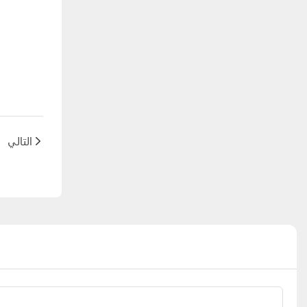
التالي
و