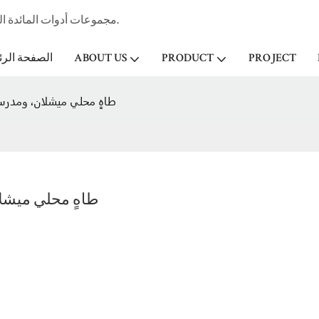
مجموعات أدوات المائدة الخزفية المهنية الصانع وتاجر الجملة لفندق ستار & مطعم منذ عام 1998.
PROJECT
PRODUCT
ABOUT US
الصفحة الرئ
طاهٍ محلي ميشلان، ومدرس 
طاهٍ محلي ميشلا