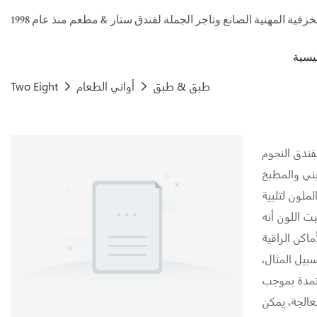
يسية
طبق & طبق
أواني الطعام
Two Eight
فندق النجوم
يني والمطبخ
ملون لتلبية
ت اللون أنه
بيل المثال،
يلة حيث أننا نعتمد تكنولوجيا الخزف
عالجة، يمكن