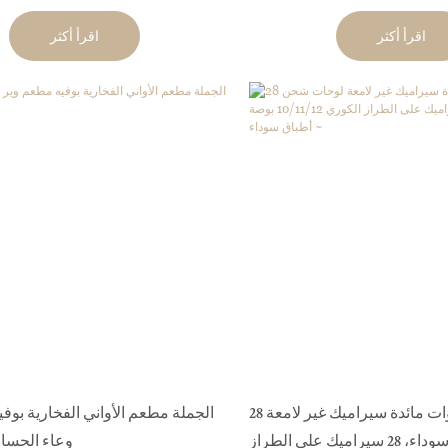
معكرونة صيني بحافة عريضة من البورسلين^
اقرأ أكثر
اقرأ أكثر
28 سيراميك أدوات مائدة سيراميك غير لامعة
الجملة مطعم الأواني الفخارية بوف
لوحات شحن سوداء، 28 سيراميك على الطراز
وعاء الحساء