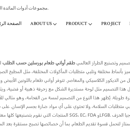
مجموعات أدوات المائدة الخزفية المهنية الصانع وتاجر الجملة لفندق ستار & مطعم منذ عام 1998.
PROJECT
PRODUCT
ABOUT US
الصفحة الرئ
تصميم وتصنيع الطراز العالمي
طقم أواني طعام بورسلين حسب الطلب
ل
ميز بأنماط مختلفة وتلبي متطلبات المأكولات المختلفة، مثل المطبخ الص
ل من الديكور الكلاسيكي والمعاصر. تتوفر أواني طعام باللونين الأبيض وال
ل هذا التصميم مثل لوحة مستديرة الشكل مع زخرفة ذهبية أو فضية، ويثب
متطلبات السلامة، ولا تحتوي على أي مواد ضارة بجسم الإنسان. على س
المنتجات التي نقوم بتصنيعها كلها معتمدة بموجب SGS، EC، FDA وLFGB. إنها متينة بما يكفي للاستخدام لفترة طو
متاز لتحمل قسوة تقديم الطعام. بما أن خصائصها تصبح مستقرة بعد الم