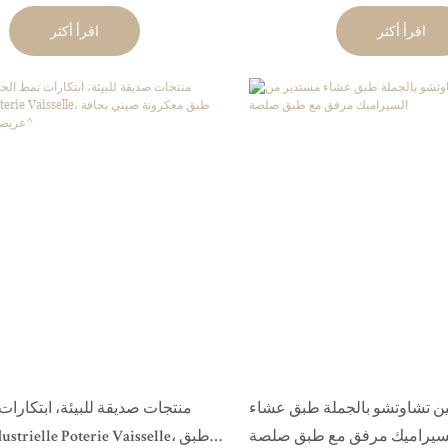
أسود مربع &
اقرأ أكثر
اقرأ أكثر
ن تشاوتشو بالجملة طبق عشاء
منتجات صديقة للبيئة، ابتكارات 
لسيراميك مرفق مع طبق صلصة