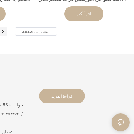
لوحة عشاء مجموعة
قوانغتشو
اقرأ أكثر
قراءة المزيد
الجوال: +86-
/
mics.com /