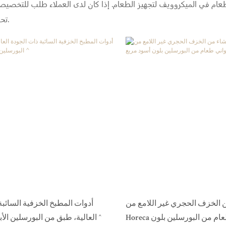
 الميكروويف لتجهيز الطعام. إذا كان لدى العملاء طلب للتخصيص، فإن شركة Two Eight أيضًا على استعد
تحقيق أفكارهم.
الخزف الحجري غير اللامع من
أدوات المطبخ الخزفية السائبة
Horeca طقم أواني طعام من البورسلين بلون
العالية، طبق من البورسلين الأبيض للأطباق ^