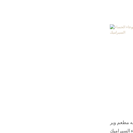
يه مطعم وير
 السيراميك