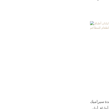
ئدة سيراميك
طباق أواني