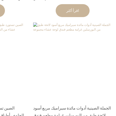
الكوري 10/11/12 بوصة أطباق سوداء ~
اقرأ أكثر
الجملة الصينية أدوات مائدة سيراميك مربع أسود
الصين تس
لائحة طبق من البورسلين غرامة مطعم فندق
للحلوى، أطباق