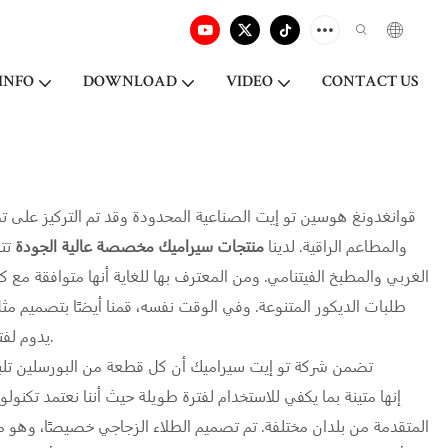
INFO
DOWNLOAD
VIDEO
CONTACT US
قوانغدونغ هوسين تو إيت الصناعية المحدودة وقد تم التركيز على 
والمطاعم الراقية. لدينا
منتجات سيراميك مخصصة عالية الجودة
تت
الغربي والمطبخ الفيتنامي. ومن المعترف بها للغاية أنها متوافقة مع ك
طلبات الديكور المتنوعة. وفي الوقت نفسه، قمنا أيضًا بتصميم مث
يدوم لفترة طويلة. يُظهر هذا النوع من التصميم لمسة من الفخامة، وهو مثالي للأماكن الراقية.
تضمن شركة تو إيت سيراميك أن كل قطعة من البورسلين تلبي 
المتقدمة من بلدان مختلفة. تم تصميم الطلاء الزجاجي خصيصًا، وهو م