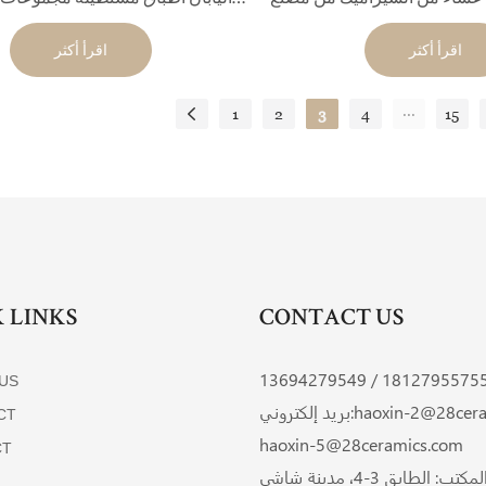
، أواني طعام للمطاعم/الفنادق
الطعام للمطاعم *
اقرأ أكثر
اقرأ أكثر
...
1
2
3
4
15
 LINKS
CONTACT US
13694279549
18127955755 
US
haoxin-2@28cera
بريد إلكتروني:
CT
haoxin-5@28ceramics.com
CT
عنوان المكتب: الطابق 3-4، مدينة شاشي