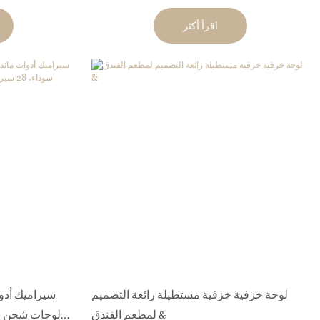
أدوات مائدة سيراميك يابانية 28 أطباق عشاء
اقرأ أكثر
سوداء *
لوحة خزفية خزفية مستطيلة رائعة التصميم
لمطعم الفندق &