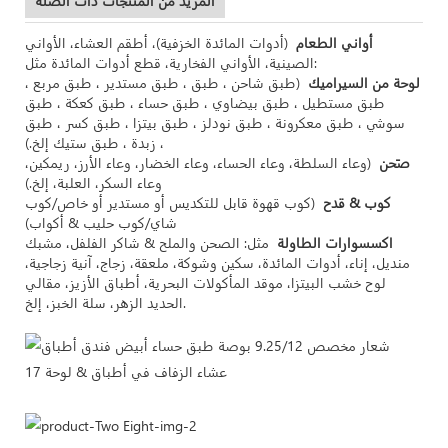
المزيد من المنتجات ذات الصلة
أواني الطعام
(أدوات المائدة الخزفية)، أطقم العشاء، الأواني
الصينية، الأواني الفخارية، قطع أدوات المائدة مثل:
لوحة من السيراميك
(طبق شاحن ، طبق ، طبق مستدير ، طبق مربع ،
طبق مستطيل ، طبق بيضاوي ، طبق حساء ، طبق كعكة ، طبق
سوشي ، طبق معكرونة ، طبق نودلز ، طبق بيتزا ، طبق كسر ، طبق
زبدة ، طبق ستيك إلخ.) ،
صَحن
(وعاء السلطة، وعاء الحساء، وعاء الخضار، وعاء الأرز، ريمكين،
وعاء السكر، العلبة، إلخ.)
كوب & قدح
(كوب قهوة قابل للتكديس أو مستدير أو خاص/كوب
شاي/كوب حليب & أكواب)
اكسسوارات الطاولة
مثل: الصحن والملح & شاكر الفلفل، مشبك
منديل، إناء، أدوات المائدة، سكين وشوكة، ملعقة، زجاج، آنية زجاجية،
لوح خشب البيتزا، موقد المأكولات البحرية، أطباق الأزيز، مقالي
الحديد الزهر، سلة الخبز، إلخ.