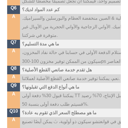
Q6
كم عدد المواد لديك؟
A
نا: عالية & الصين منخفضة العظام والبورسلين والسيراميك.
راميك. الأواني الزجاجية والأواني الحجرية من الأوبال غير
متوفرة في شركتنا.
Q7
ما هي مدة التسليم؟
A
ون وقت التسليم لدينا هو 35 ~ 45 يومًا بعد استلام الدفعة الأولى في حسابنا في حالة نفاد المخزون،
Q8
هل تقدم خدمة صانعي القطع الأصلية؟
A
نعم، يمكننا توفير خدمة صانعي القطع الأصلية لعملائنا.
Q9
ما هي أنواع الدفع التي تقبلونها؟
A
يمكننا قبول 30% دفعة أولى TT قبل الإنتاج، 70% رصيد TT قبل التسليم؛ إذا كنت بحاجة إلى شعار مخصص،
فسيتم طلب دفعة أولى بنسبة 50%.
Q10
ما هو مصطلح السعر الذي تقوم به عادة؟
A
ث
لسابق في قوانغتشو سيكون ذو أولوية،