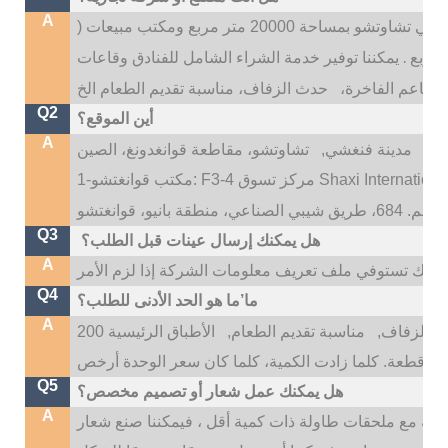
A
 20000 متر مربع ومكتب مبيعات (
.
يمكننا توفير خدمة الشراء الشامل للفنادق وقاعات
المطاعم الفاخرة،
Q2
أين الموقع؟
A
تو،
مدينة فنغشي,
Q3
هل يمكنك إرسال عينات قبل الطلب؟
A
Q4
ما’ما هو الحد الأدنى للطلب؟
A
 الزفاف,
مناسبة تقديم الطعام,
الأطباق الرئيسية 200
Q5
هل يمكنك عمل شعار أو تصميم مخصص؟
A
، إذا كانت اللوحات الرئيسية أكثر من 500 قطعة مع ملحقات طاولة ذات كمية أقل ، فيمكننا صنع شعار