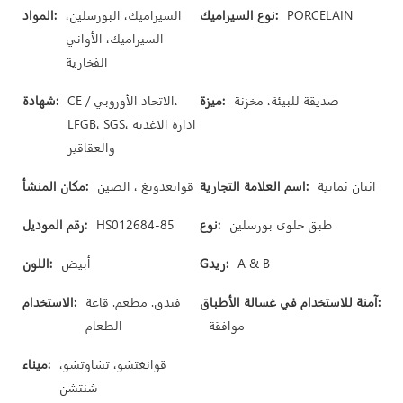
PORCELAIN
نوع السيراميك:
السيراميك، البورسلين،
المواد:
السيراميك، الأواني
الفخارية
صديقة للبيئة، مخزنة
ميزة:
CE / الاتحاد الأوروبي،
شهادة:
LFGB، SGS، ادارة الاغذية
والعقاقير
اثنان ثمانية
اسم العلامة التجارية:
قوانغدونغ ، الصين
مكان المنشأ:
طبق حلوى بورسلين
نوع:
HS012684-85
رقم الموديل:
A & B
Gريد:
أبيض
اللون:
آمنة للاستخدام في غسالة الأطباق:
فندق. مطعم. قاعة
الاستخدام:
موافقة
الطعام
قوانغتشو، تشاوتشو،
ميناء:
شنتشن