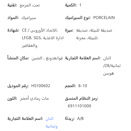
1
الكمية:
تحت المزجج
تقنية:
PORCELAIN
نوع السيراميك:
سيراميك
المواد:
صديقة للبيئة، صديقة
ميزة:
CE / الاتحاد الأوروبي،
شهادة:
للبيئة، مخزنة،
LFGB، SGS، ادارة الاغذية
والعقاقير
اثنان
اسم العلامة التجارية:
قوانغدونغ ، الصين
مكان المنشأ:
ثمانية/28/
هوسن
8-10
الحجم:
HS100602
رقم الموديل:
رمز النظام المنسق:
مات رمادي أخضر
اللون:
6911101000
A/B
Gريد:
اثنان
اسم العلامة التجارية:
وثمانية