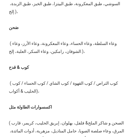
السوشي، طبق المعكرونة، طبق البيتزا، طبق الخبز، طبق الزبدة، 
إلخ.)،  
 (وعاء السلطة، وعاء الحساء، وعاء المعكرونة، وعاء الأرز، وعاء 
الشوفان، رامكين، وعاء السكر، العلبة، إلخ.)، 
 (كوب التراص / كوب القهوة / كوب الشاي / كوب الحساء / كوب 
الحليب & أكواب)، 
(الصحن و شاكر الملح& فلفل، بهلوان، إبريق الحليب، كريمر، قارب 
المرق، وعاء صلصة الصويا، حامل المناديل، مزهرية، أدوات المائدة، 