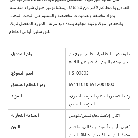
الفنادق والمطاعم لأكثر من 20 عامًا ، يمكننا توفير حلول شراء متكاملة 
بمواد مختلفة وتصميمات مخصصة والتسليم في الوقت المحدد 
وانخفاض موك وعينة مجانية ومدة دفع مرنة ، المورد المفضل لديك 
اء الحلوى غير النظامية ، طبق مربع من
رقم الموديل
HS100602
اسم النموذج
69111010 6912001000
رمز النظام المنسق
 الخزف الصيني الناعم، الخزف الحجري،
المواد
الخزف الصيني
اثنان إيغيت/هاوكسين/هوسن
العلامة التجارية
، ذهبي، أزرق، أسود، برتقالي، ملصق
اللون