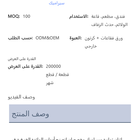
سيراميك
فندق، مطعم، قاعة
الاستخدام:
100
MOQ:
الولائم، حدث الزفاف
ورق فقاعات + كرتون
العبوة:
ODM&OEM
حسب الطلب:
خارجي
القدرة على العرض
200000
القدرة على العرض:
قطعة / قطع
شهر
وصف الفيديو
وصف المنتج
اثنان ثمانية سيراميك مخصصان لتصنيع أدوات المائدة الخزفية في 