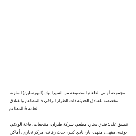
مجموعة أواني الطعام المصنوعة من السيراميك (البورسلين) الملونة 
مخصصة للفنادق الحديثة ذات الطراز الراقي & المطاعم والفنادق 
تنطبق على: فندق ستار، مطعم، شركة طيران، منتجعات، قاعة الولائم، 
بوفيه، مقهى، مقهى، بار، نادي كبير، حدث زفاف، مركز تجاري، أماكن 