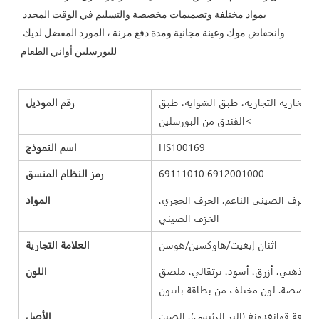
بمواد مختلفة وتصميمات مخصصة والتسليم في الوقت المحدد 
وانخفاض موك وعينة مجانية ومدة دفع مرنة ، المورد المفضل لديك 
الفخارية التجارية، طبق الشواية، طبق
رقم الموديل
الفندق من البورسلين<
HS100169
اسم النموذج
69111010 6912001000
رمز النظام المنسق
 الخزف الصيني الناعم، الخزف الحجري،
المواد
الخزف الصيني
اثنان إيغيت/هاوكسين/هوسن
العلامة التجارية
، ذهبي، أزرق، أسود، برتقالي، ملصق
اللون
الأصل