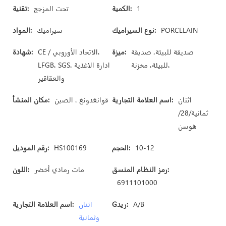
1
الكمية:
تحت المزجج
تقنية:
PORCELAIN
نوع السيراميك:
سيراميك
المواد:
صديقة للبيئة، صديقة
ميزة:
CE / الاتحاد الأوروبي،
شهادة:
للبيئة، مخزنة،
LFGB، SGS، ادارة الاغذية
والعقاقير
اثنان
اسم العلامة التجارية:
قوانغدونغ ، الصين
مكان المنشأ:
ثمانية/28/
هوسن
10-12
الحجم:
HS100169
رقم الموديل:
رمز النظام المنسق:
مات رمادي أخضر
اللون:
6911101000
A/B
Gريد:
اثنان
اسم العلامة التجارية:
وثمانية