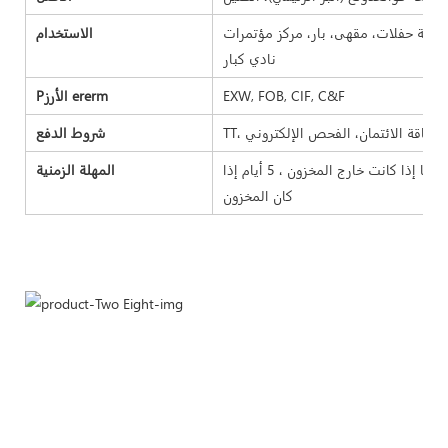
اعة حفلات، مقهى، بار، مركز مؤتمرات
الاستخدام
نادي كبار
EXW, FOB, CIF, C&F
Pالأرز ererm
شروط الدفع
مهلة العينة 7-15 يومًا ، مهلة البضائع السائبة 25-35 يومًا إذا كانت خارج المخزون ، 5 أيام إذا
المهلة الزمنية
كان المخزون