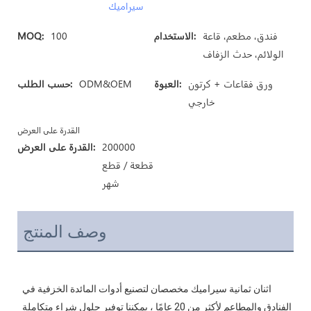
سيراميك
فندق، مطعم، قاعة
الاستخدام:
100
MOQ:
الولائم، حدث الزفاف
ورق فقاعات + كرتون
العبوة:
ODM&OEM
حسب الطلب:
خارجي
القدرة على العرض
200000
القدرة على العرض:
قطعة / قطع
شهر
وصف المنتج
اثنان ثمانية سيراميك مخصصان لتصنيع أدوات المائدة الخزفية في 
الفنادق والمطاعم لأكثر من 20 عامًا ، يمكننا توفير حلول شراء متكاملة 