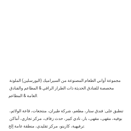
مجموعة أواني الطعام المصنوعة من السيراميك (البورسلين) الملونة 
مخصصة للفنادق الحديثة ذات الطراز الراقي & المطاعم والفنادق 
تنطبق على: فندق ستار، مطعم، شركة طيران، منتجعات، قاعة الولائم، 
بوفيه، مقهى، مقهى، بار، نادي كبير، حدث زفاف، مركز تجاري، أماكن 